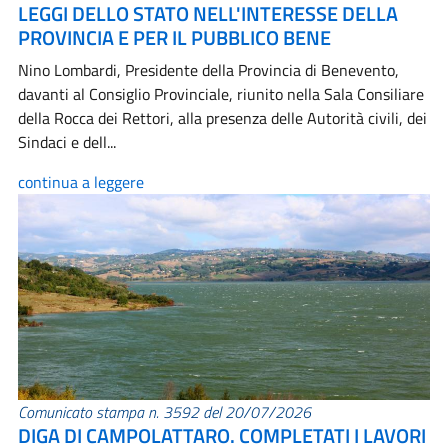
LEGGI DELLO STATO NELL'INTERESSE DELLA
PROVINCIA E PER IL PUBBLICO BENE
Nino Lombardi, Presidente della Provincia di Benevento,
davanti al Consiglio Provinciale, riunito nella Sala Consiliare
della Rocca dei Rettori, alla presenza delle Autorità civili, dei
Sindaci e dell...
continua a leggere
Comunicato stampa n. 3592 del 20/07/2026
DIGA DI CAMPOLATTARO. COMPLETATI I LAVORI