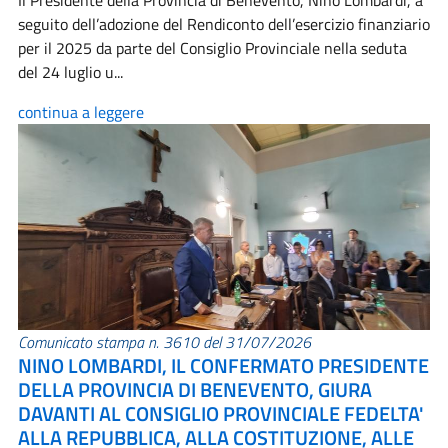
Il Presidente della Provincia di Benevento, Nino Lombardi, a
seguito dell’adozione del Rendiconto dell’esercizio finanziario
per il 2025 da parte del Consiglio Provinciale nella seduta
del 24 luglio u...
continua a leggere
Comunicato stampa n. 3610 del 31/07/2026
NINO LOMBARDI, IL CONFERMATO PRESIDENTE
DELLA PROVINCIA DI BENEVENTO, GIURA
DAVANTI AL CONSIGLIO PROVINCIALE FEDELTA'
ALLA REPUBBLICA, ALLA COSTITUZIONE, ALLE