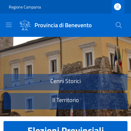
Salta al contenuto principale
Skip to footer content
Regione Campania
Provincia di Benevento
Provincia di Benevento
Cenni Storici
Il Territorio
Elezioni Provinciali