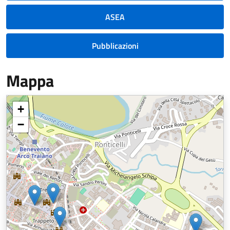
ASEA
Pubblicazioni
Mappa
+
−