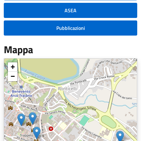
ASEA
Pubblicazioni
Mappa
+
−