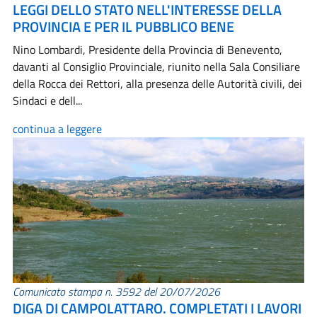
LEGGI DELLO STATO NELL'INTERESSE DELLA
PROVINCIA E PER IL PUBBLICO BENE
Nino Lombardi, Presidente della Provincia di Benevento,
davanti al Consiglio Provinciale, riunito nella Sala Consiliare
della Rocca dei Rettori, alla presenza delle Autorità civili, dei
Sindaci e dell...
continua a leggere
Comunicato stampa n. 3592 del 20/07/2026
DIGA DI CAMPOLATTARO. COMPLETATI I LAVORI