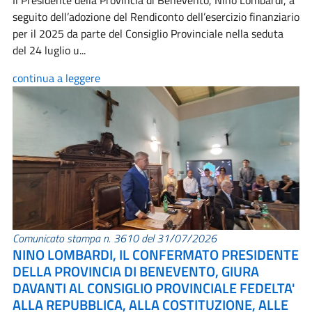
Il Presidente della Provincia di Benevento, Nino Lombardi, a
seguito dell’adozione del Rendiconto dell’esercizio finanziario
per il 2025 da parte del Consiglio Provinciale nella seduta
del 24 luglio u...
continua a leggere
Comunicato stampa n. 3610 del 31/07/2026
NINO LOMBARDI, IL CONFERMATO PRESIDENTE
DELLA PROVINCIA DI BENEVENTO, GIURA
DAVANTI AL CONSIGLIO PROVINCIALE FEDELTA'
ALLA REPUBBLICA, ALLA COSTITUZIONE, ALLE