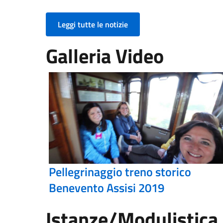
Leggi tutte le notizie
Galleria Video
Pellegrinaggio treno storico
Benevento Assisi 2019
Istanze/Modulistica