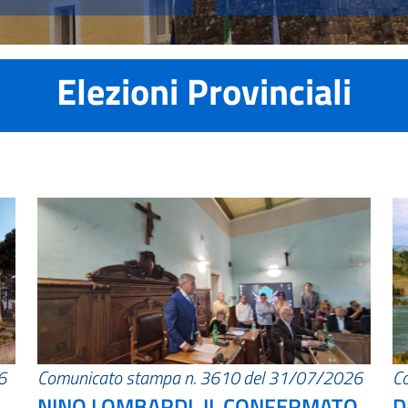
Elezioni Provinciali
6
Comunicato stampa n. 3610 del 31/07/2026
C
NINO LOMBARDI, IL CONFERMATO
D