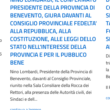
PRESIDENTE DELLA PROVINCIA DI
C
BENEVENTO, GIURA DAVANTI AL
S
CONSIGLIO PROVINCIALE FEDELTA'
T
ALLA REPUBBLICA, ALLA
F
COSTITUZIONE, ALLE LEGGI DELLO
S
no
STATO NELL'INTERESSE DELLA
A
PROVINCIA E PER IL PUBBLICO
5
Di
BENE
tr
la
Nino Lombardi, Presidente della Provincia di
B
Benevento, davanti al Consiglio Provinciale,
riunito nella Sala Consiliare della Rocca dei
Il
Rettori, alla presenza delle Autorità civili, dei
co
Sindaci e dell...
continua a leggere