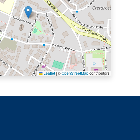
Leaflet
|
©
OpenStreetMap
contributors