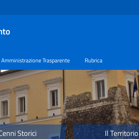
nto
Amministrazione Trasparente
Rubrica
o
Cenni Storici
Il Territorio