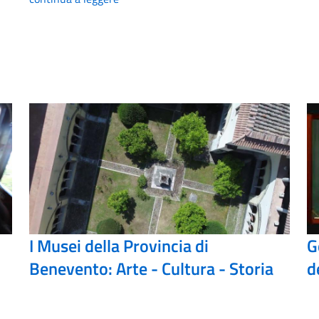
I Musei della Provincia di
G
Benevento: Arte - Cultura - Storia
d