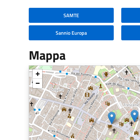
SAMTE
Sannio Europa
Mappa
+
−