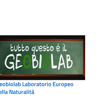
eobiolab Laboratorio Europeo
ella Naturalità