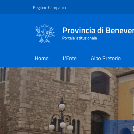
Salta al contenuto principale
Skip to footer content
Regione Campania
Provincia di Beneve
Portale Istituzionale
Home
L'Ente
Albo Pretorio
Provincia di Benevent