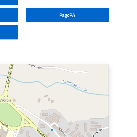
PagoPA