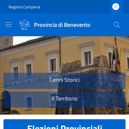
Salta al contenuto principale
Skip to footer content
Regione Campania
Provincia di Benevento
Provincia di Benevento
Cenni Storici
Il Territorio
Elezioni Provinciali