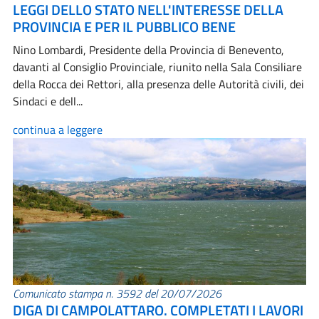
LEGGI DELLO STATO NELL'INTERESSE DELLA
PROVINCIA E PER IL PUBBLICO BENE
Nino Lombardi, Presidente della Provincia di Benevento,
davanti al Consiglio Provinciale, riunito nella Sala Consiliare
della Rocca dei Rettori, alla presenza delle Autorità civili, dei
Sindaci e dell...
continua a leggere
Comunicato stampa n. 3592 del 20/07/2026
DIGA DI CAMPOLATTARO. COMPLETATI I LAVORI