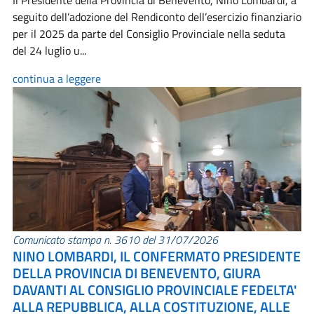
Il Presidente della Provincia di Benevento, Nino Lombardi, a
seguito dell’adozione del Rendiconto dell’esercizio finanziario
per il 2025 da parte del Consiglio Provinciale nella seduta
del 24 luglio u...
continua a leggere
Comunicato stampa n. 3610 del 31/07/2026
NINO LOMBARDI, IL CONFERMATO PRESIDENTE
DELLA PROVINCIA DI BENEVENTO, GIURA
DAVANTI AL CONSIGLIO PROVINCIALE FEDELTA'
ALLA REPUBBLICA, ALLA COSTITUZIONE, ALLE