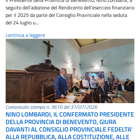
Il Presidente della Provincia di Benevento, Nino Lombardi, a
seguito dell’adozione del Rendiconto dell’esercizio finanziario
per il 2025 da parte del Consiglio Provinciale nella seduta
del 24 luglio u...
continua a leggere
Comunicato stampa n. 3610 del 31/07/2026
NINO LOMBARDI, IL CONFERMATO PRESIDENTE
DELLA PROVINCIA DI BENEVENTO, GIURA
DAVANTI AL CONSIGLIO PROVINCIALE FEDELTA'
ALLA REPUBBLICA, ALLA COSTITUZIONE, ALLE