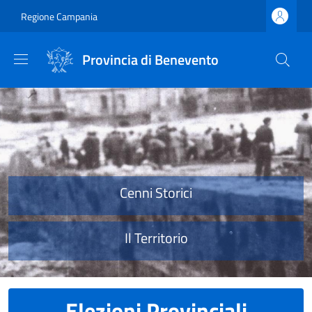
Salta al contenuto principale
Skip to footer content
Regione Campania
Provincia di Benevento
Provincia di Benevento
Cenni Storici
Il Territorio
Elezioni Provinciali