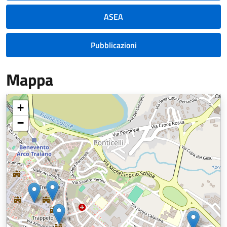
ASEA
Pubblicazioni
Mappa
+
−