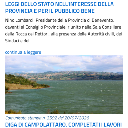
LEGGI DELLO STATO NELL'INTERESSE DELLA
PROVINCIA E PER IL PUBBLICO BENE
Nino Lombardi, Presidente della Provincia di Benevento,
davanti al Consiglio Provinciale, riunito nella Sala Consiliare
della Rocca dei Rettori, alla presenza delle Autorità civili, dei
Sindaci e dell...
continua a leggere
Comunicato stampa n. 3592 del 20/07/2026
DIGA DI CAMPOLATTARO. COMPLETATI I LAVORI