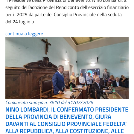
Il Presidente della Provincia di Benevento, Nino Lombardi, a
seguito dell’adozione del Rendiconto dell’esercizio finanziario
per il 2025 da parte del Consiglio Provinciale nella seduta
del 24 luglio u...
continua a leggere
Comunicato stampa n. 3610 del 31/07/2026
NINO LOMBARDI, IL CONFERMATO PRESIDENTE
DELLA PROVINCIA DI BENEVENTO, GIURA
DAVANTI AL CONSIGLIO PROVINCIALE FEDELTA'
ALLA REPUBBLICA, ALLA COSTITUZIONE, ALLE