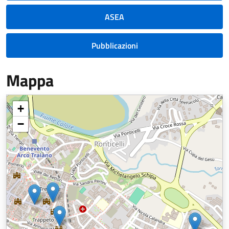
ASEA
Pubblicazioni
Mappa
+
−