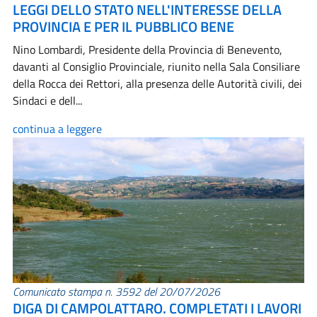
LEGGI DELLO STATO NELL'INTERESSE DELLA
PROVINCIA E PER IL PUBBLICO BENE
Nino Lombardi, Presidente della Provincia di Benevento,
davanti al Consiglio Provinciale, riunito nella Sala Consiliare
della Rocca dei Rettori, alla presenza delle Autorità civili, dei
Sindaci e dell...
continua a leggere
Comunicato stampa n. 3592 del 20/07/2026
DIGA DI CAMPOLATTARO. COMPLETATI I LAVORI