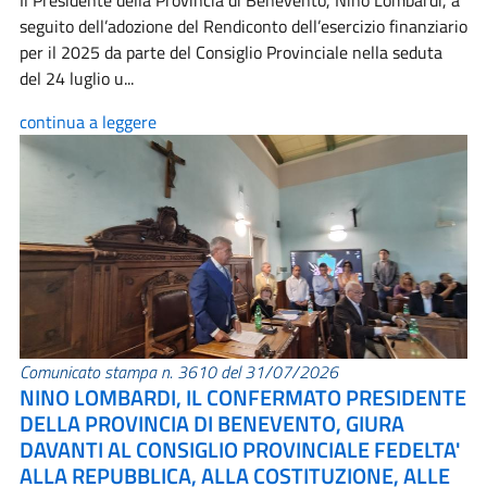
Il Presidente della Provincia di Benevento, Nino Lombardi, a
seguito dell’adozione del Rendiconto dell’esercizio finanziario
per il 2025 da parte del Consiglio Provinciale nella seduta
del 24 luglio u...
continua a leggere
Comunicato stampa n. 3610 del 31/07/2026
NINO LOMBARDI, IL CONFERMATO PRESIDENTE
DELLA PROVINCIA DI BENEVENTO, GIURA
DAVANTI AL CONSIGLIO PROVINCIALE FEDELTA'
ALLA REPUBBLICA, ALLA COSTITUZIONE, ALLE