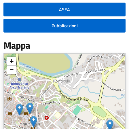
ASEA
Pubblicazioni
Mappa
+
−