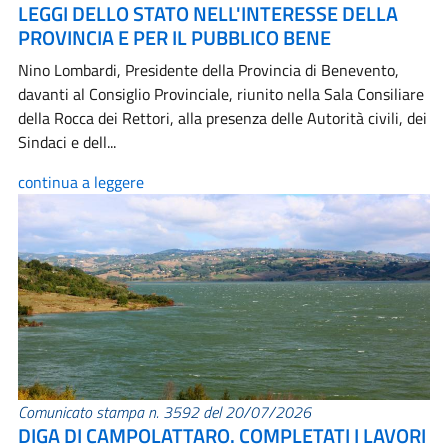
LEGGI DELLO STATO NELL'INTERESSE DELLA
PROVINCIA E PER IL PUBBLICO BENE
Nino Lombardi, Presidente della Provincia di Benevento,
davanti al Consiglio Provinciale, riunito nella Sala Consiliare
della Rocca dei Rettori, alla presenza delle Autorità civili, dei
Sindaci e dell...
continua a leggere
Comunicato stampa n. 3592 del 20/07/2026
DIGA DI CAMPOLATTARO. COMPLETATI I LAVORI