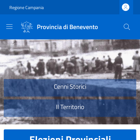
Salta al contenuto principale
Skip to footer content
Regione Campania
Provincia di Benevento
Provincia di Benevento
Cenni Storici
Il Territorio
Elezioni Provinciali