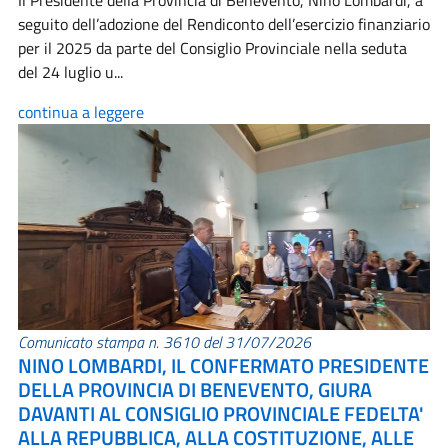
Il Presidente della Provincia di Benevento, Nino Lombardi, a
seguito dell’adozione del Rendiconto dell’esercizio finanziario
per il 2025 da parte del Consiglio Provinciale nella seduta
del 24 luglio u...
continua a leggere
Comunicato stampa n. 3610 del 31/07/2026
NINO LOMBARDI, IL CONFERMATO PRESIDENTE
DELLA PROVINCIA DI BENEVENTO, GIURA
DAVANTI AL CONSIGLIO PROVINCIALE FEDELTA'
ALLA REPUBBLICA, ALLA COSTITUZIONE, ALLE