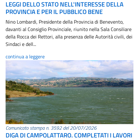
LEGGI DELLO STATO NELL'INTERESSE DELLA
PROVINCIA E PER IL PUBBLICO BENE
Nino Lombardi, Presidente della Provincia di Benevento,
davanti al Consiglio Provinciale, riunito nella Sala Consiliare
della Rocca dei Rettori, alla presenza delle Autorità civili, dei
Sindaci e dell...
continua a leggere
Comunicato stampa n. 3592 del 20/07/2026
DIGA DI CAMPOLATTARO. COMPLETATI I LAVORI