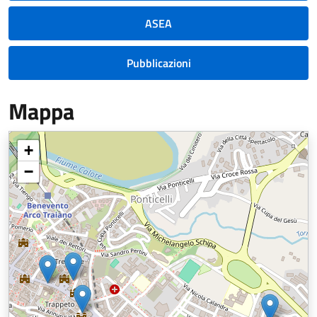
ASEA
Pubblicazioni
Mappa
+
−