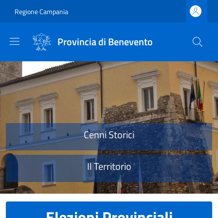
Salta al contenuto principale
Skip to footer content
Regione Campania
Provincia di Benevento
Provincia di Benevento
Cenni Storici
Il Territorio
Elezioni Provinciali