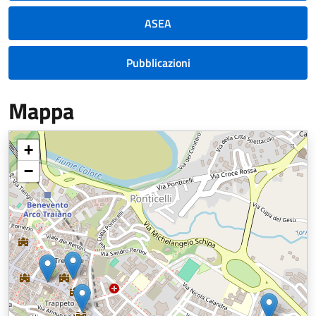
ASEA
Pubblicazioni
Mappa
+
−