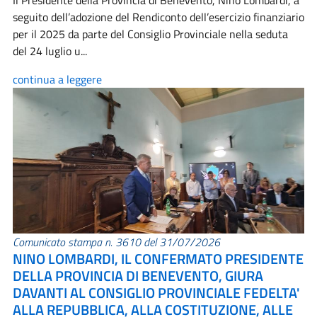
Il Presidente della Provincia di Benevento, Nino Lombardi, a
seguito dell’adozione del Rendiconto dell’esercizio finanziario
per il 2025 da parte del Consiglio Provinciale nella seduta
del 24 luglio u...
continua a leggere
Comunicato stampa n. 3610 del 31/07/2026
NINO LOMBARDI, IL CONFERMATO PRESIDENTE
DELLA PROVINCIA DI BENEVENTO, GIURA
DAVANTI AL CONSIGLIO PROVINCIALE FEDELTA'
ALLA REPUBBLICA, ALLA COSTITUZIONE, ALLE