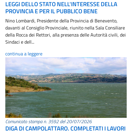
LEGGI DELLO STATO NELL'INTERESSE DELLA
PROVINCIA E PER IL PUBBLICO BENE
Nino Lombardi, Presidente della Provincia di Benevento,
davanti al Consiglio Provinciale, riunito nella Sala Consiliare
della Rocca dei Rettori, alla presenza delle Autorità civili, dei
Sindaci e dell...
continua a leggere
Comunicato stampa n. 3592 del 20/07/2026
DIGA DI CAMPOLATTARO. COMPLETATI I LAVORI