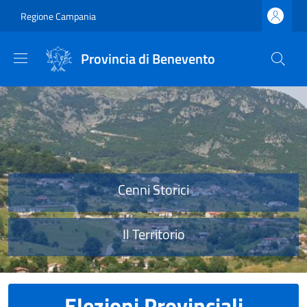
Salta al contenuto principale
Skip to footer content
Regione Campania
Provincia di Benevento
Provincia di Benevento
Cenni Storici
Il Territorio
Elezioni Provinciali