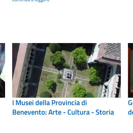
I Musei della Provincia di
G
Benevento: Arte - Cultura - Storia
d