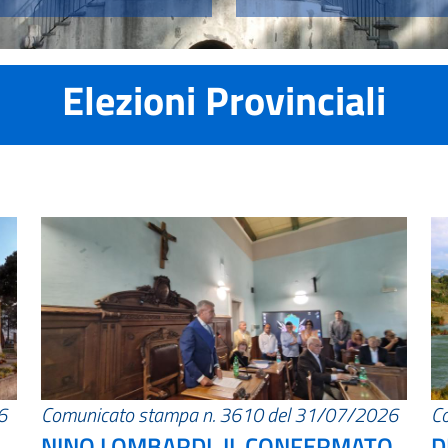
Elezioni Provinciali
6
Comunicato stampa n. 3610 del 31/07/2026
C
NINO LOMBARDI, IL CONFERMATO
D