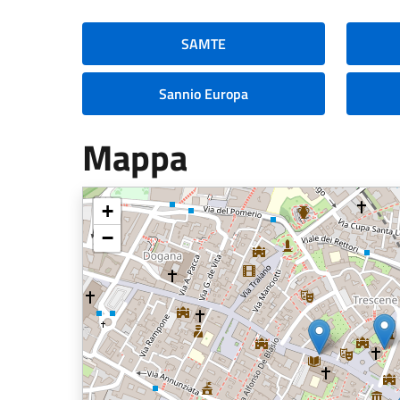
SAMTE
Sannio Europa
Mappa
+
−