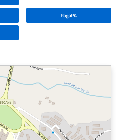
PagoPA