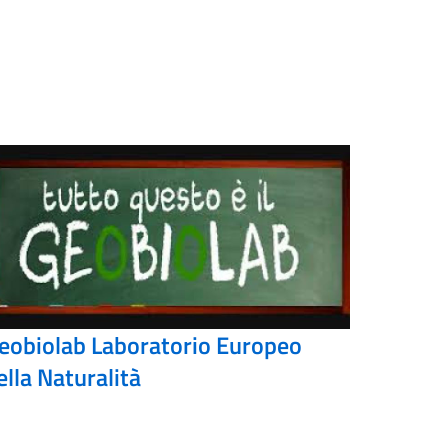
eobiolab Laboratorio Europeo
ella Naturalità