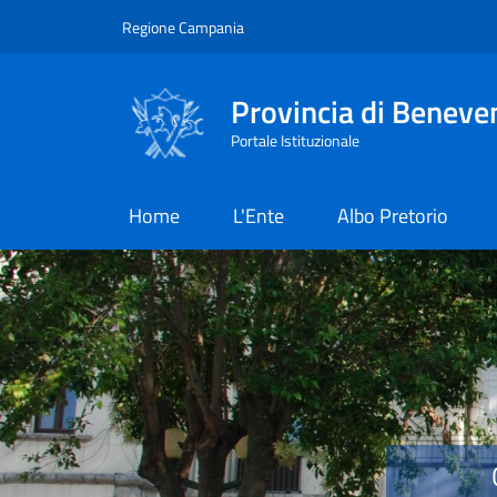
Salta al contenuto principale
Skip to footer content
Regione Campania
Provincia di Beneve
Portale Istituzionale
Home
L'Ente
Albo Pretorio
Provincia di Benevent