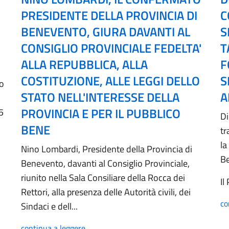
PRESIDENTE DELLA PROVINCIA DI
C
BENEVENTO, GIURA DAVANTI AL
S
CONSIGLIO PROVINCIALE FEDELTA'
T
ALLA REPUBBLICA, ALLA
F
COSTITUZIONE, ALLE LEGGI DELLO
S
no
STATO NELL'INTERESSE DELLA
A
PROVINCIA E PER IL PUBBLICO
5
Di
BENE
tr
la
Nino Lombardi, Presidente della Provincia di
B
Benevento, davanti al Consiglio Provinciale,
riunito nella Sala Consiliare della Rocca dei
Il
Rettori, alla presenza delle Autorità civili, dei
co
Sindaci e dell...
continua a leggere