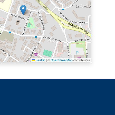
Leaflet
|
©
OpenStreetMap
contributors