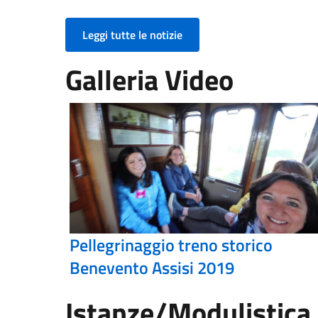
Leggi tutte le notizie
Galleria Video
Pellegrinaggio treno storico
Benevento Assisi 2019
Istanze/Modulistica