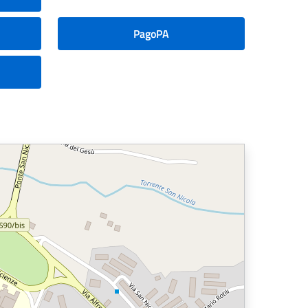
PagoPA