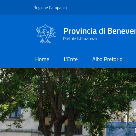
Salta al contenuto principale
Skip to footer content
Regione Campania
Provincia di Beneve
Portale Istituzionale
Home
L'Ente
Albo Pretorio
Provincia di Benevent