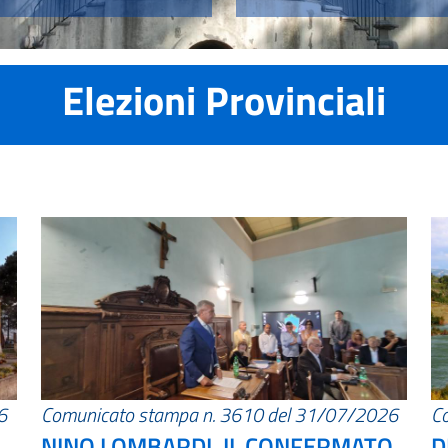
Elezioni Provinciali
6
Comunicato stampa n. 3610 del 31/07/2026
C
NINO LOMBARDI, IL CONFERMATO
D