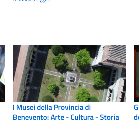
I Musei della Provincia di
G
Benevento: Arte - Cultura - Storia
d