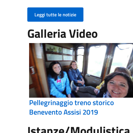
Leggi tutte le notizie
Galleria Video
Pellegrinaggio treno storico
Benevento Assisi 2019
Istanze/Modulistica