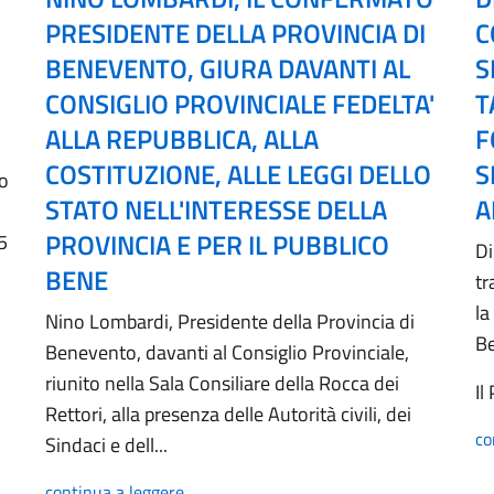
PRESIDENTE DELLA PROVINCIA DI
C
BENEVENTO, GIURA DAVANTI AL
S
CONSIGLIO PROVINCIALE FEDELTA'
T
ALLA REPUBBLICA, ALLA
F
COSTITUZIONE, ALLE LEGGI DELLO
S
no
STATO NELL'INTERESSE DELLA
A
PROVINCIA E PER IL PUBBLICO
5
Di
BENE
tr
la
Nino Lombardi, Presidente della Provincia di
B
Benevento, davanti al Consiglio Provinciale,
riunito nella Sala Consiliare della Rocca dei
Il
Rettori, alla presenza delle Autorità civili, dei
co
Sindaci e dell...
continua a leggere