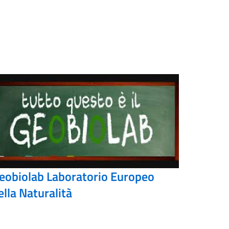
eobiolab Laboratorio Europeo
ella Naturalità