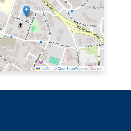
Leaflet
|
©
OpenStreetMap
contributors