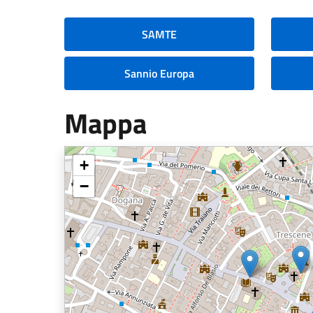
SAMTE
Sannio Europa
Mappa
+
−