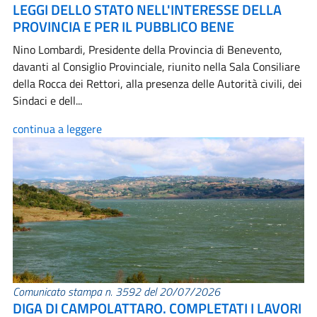
LEGGI DELLO STATO NELL'INTERESSE DELLA
PROVINCIA E PER IL PUBBLICO BENE
Nino Lombardi, Presidente della Provincia di Benevento,
davanti al Consiglio Provinciale, riunito nella Sala Consiliare
della Rocca dei Rettori, alla presenza delle Autorità civili, dei
Sindaci e dell...
continua a leggere
Comunicato stampa n. 3592 del 20/07/2026
DIGA DI CAMPOLATTARO. COMPLETATI I LAVORI