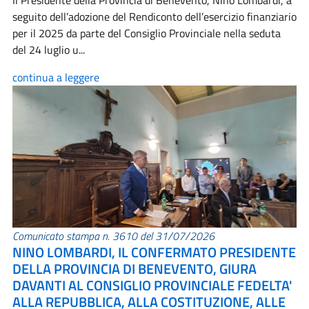
Il Presidente della Provincia di Benevento, Nino Lombardi, a
seguito dell’adozione del Rendiconto dell’esercizio finanziario
per il 2025 da parte del Consiglio Provinciale nella seduta
del 24 luglio u...
continua a leggere
Comunicato stampa n. 3610 del 31/07/2026
NINO LOMBARDI, IL CONFERMATO PRESIDENTE
DELLA PROVINCIA DI BENEVENTO, GIURA
DAVANTI AL CONSIGLIO PROVINCIALE FEDELTA'
ALLA REPUBBLICA, ALLA COSTITUZIONE, ALLE