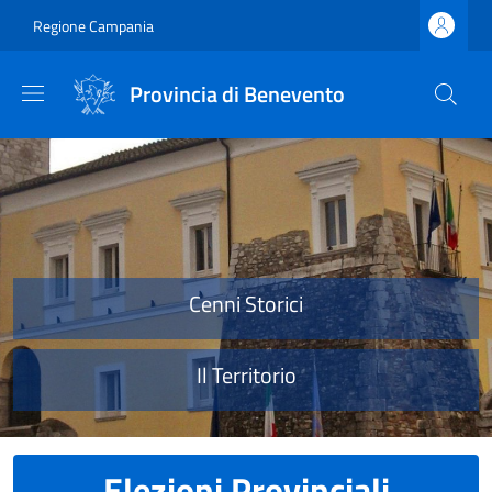
Salta al contenuto principale
Skip to footer content
Regione Campania
Provincia di Benevento
Provincia di Benevento
Cenni Storici
Il Territorio
Elezioni Provinciali