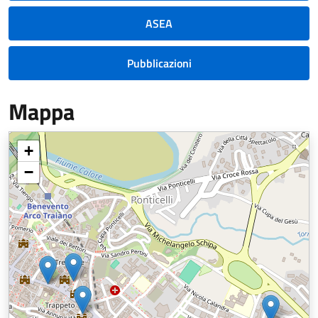
ASEA
Pubblicazioni
Mappa
+
−