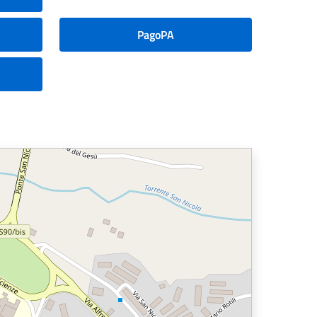
PagoPA