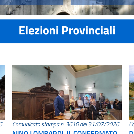
Elezioni Provinciali
6
Comunicato stampa n. 3610 del 31/07/2026
C
NINO LOMBARDI, IL CONFERMATO
D