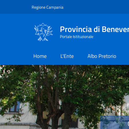
Salta al contenuto principale
Skip to footer content
Regione Campania
Provincia di Beneve
Portale Istituzionale
Home
L'Ente
Albo Pretorio
Provincia di Benevent