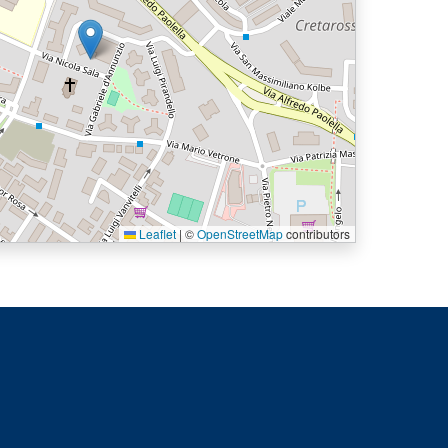
Leaflet
|
©
OpenStreetMap
contributors