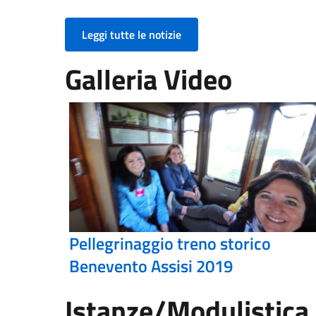
Leggi tutte le notizie
Galleria Video
Pellegrinaggio treno storico
Benevento Assisi 2019
Istanze/Modulistica