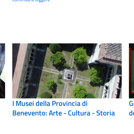
I Musei della Provincia di
G
Benevento: Arte - Cultura - Storia
d