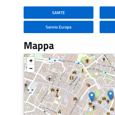
SAMTE
Sannio Europa
Mappa
+
−