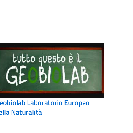
eobiolab Laboratorio Europeo
ella Naturalità