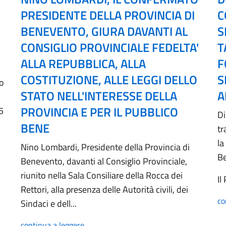
PRESIDENTE DELLA PROVINCIA DI
C
BENEVENTO, GIURA DAVANTI AL
S
CONSIGLIO PROVINCIALE FEDELTA'
T
ALLA REPUBBLICA, ALLA
F
COSTITUZIONE, ALLE LEGGI DELLO
S
no
STATO NELL'INTERESSE DELLA
A
PROVINCIA E PER IL PUBBLICO
5
Di
BENE
tr
la
Nino Lombardi, Presidente della Provincia di
B
Benevento, davanti al Consiglio Provinciale,
riunito nella Sala Consiliare della Rocca dei
Il
Rettori, alla presenza delle Autorità civili, dei
co
Sindaci e dell...
continua a leggere