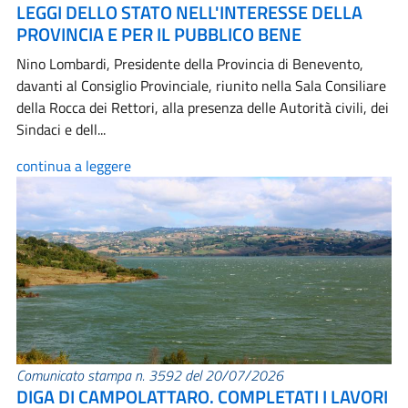
LEGGI DELLO STATO NELL'INTERESSE DELLA
PROVINCIA E PER IL PUBBLICO BENE
Nino Lombardi, Presidente della Provincia di Benevento,
davanti al Consiglio Provinciale, riunito nella Sala Consiliare
della Rocca dei Rettori, alla presenza delle Autorità civili, dei
Sindaci e dell...
continua a leggere
Comunicato stampa n. 3592 del 20/07/2026
DIGA DI CAMPOLATTARO. COMPLETATI I LAVORI