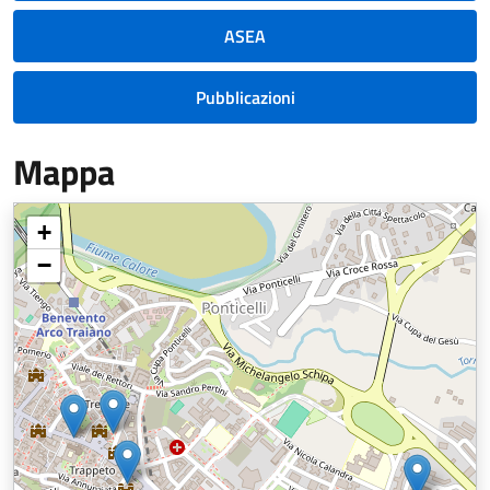
ASEA
Pubblicazioni
Mappa
+
−