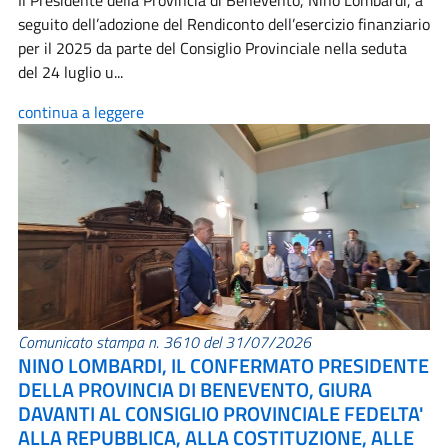
Il Presidente della Provincia di Benevento, Nino Lombardi, a
seguito dell’adozione del Rendiconto dell’esercizio finanziario
per il 2025 da parte del Consiglio Provinciale nella seduta
del 24 luglio u...
continua a leggere
Comunicato stampa n. 3610 del 31/07/2026
NINO LOMBARDI, IL CONFERMATO PRESIDENTE
DELLA PROVINCIA DI BENEVENTO, GIURA
DAVANTI AL CONSIGLIO PROVINCIALE FEDELTA'
ALLA REPUBBLICA, ALLA COSTITUZIONE, ALLE