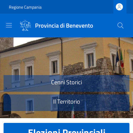
Salta al contenuto principale
Skip to footer content
Regione Campania
Provincia di Benevento
Provincia di Benevento
Cenni Storici
Il Territorio
Elezioni Provinciali