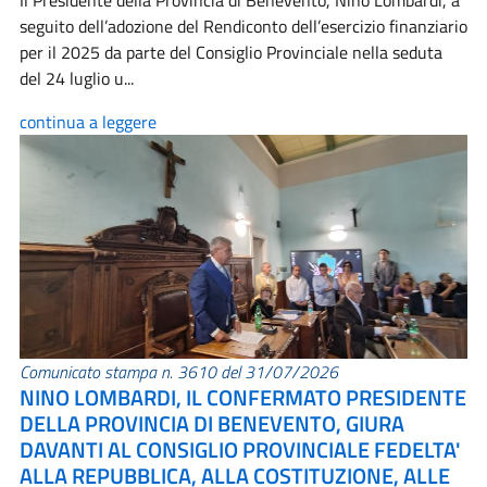
Il Presidente della Provincia di Benevento, Nino Lombardi, a
seguito dell’adozione del Rendiconto dell’esercizio finanziario
per il 2025 da parte del Consiglio Provinciale nella seduta
del 24 luglio u...
continua a leggere
Comunicato stampa n. 3610 del 31/07/2026
NINO LOMBARDI, IL CONFERMATO PRESIDENTE
DELLA PROVINCIA DI BENEVENTO, GIURA
DAVANTI AL CONSIGLIO PROVINCIALE FEDELTA'
ALLA REPUBBLICA, ALLA COSTITUZIONE, ALLE