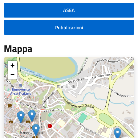
ASEA
Pubblicazioni
Mappa
+
−