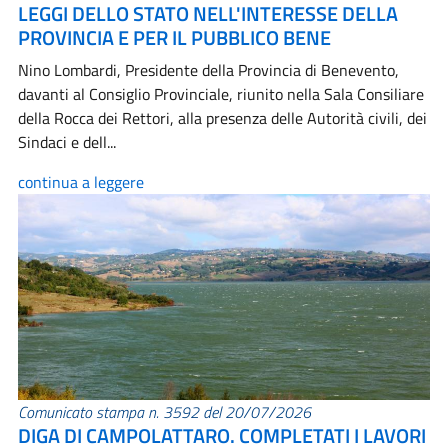
LEGGI DELLO STATO NELL'INTERESSE DELLA
PROVINCIA E PER IL PUBBLICO BENE
Nino Lombardi, Presidente della Provincia di Benevento,
davanti al Consiglio Provinciale, riunito nella Sala Consiliare
della Rocca dei Rettori, alla presenza delle Autorità civili, dei
Sindaci e dell...
continua a leggere
Comunicato stampa n. 3592 del 20/07/2026
DIGA DI CAMPOLATTARO. COMPLETATI I LAVORI