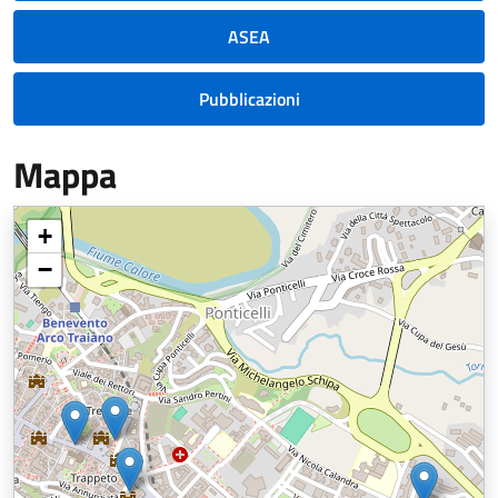
ASEA
Pubblicazioni
Mappa
+
−