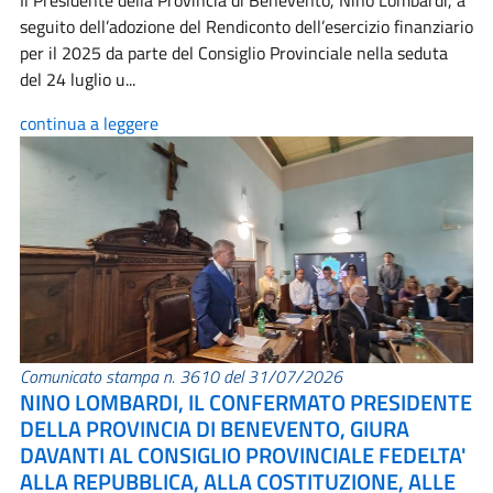
Il Presidente della Provincia di Benevento, Nino Lombardi, a
seguito dell’adozione del Rendiconto dell’esercizio finanziario
per il 2025 da parte del Consiglio Provinciale nella seduta
del 24 luglio u...
continua a leggere
Comunicato stampa n. 3610 del 31/07/2026
NINO LOMBARDI, IL CONFERMATO PRESIDENTE
DELLA PROVINCIA DI BENEVENTO, GIURA
DAVANTI AL CONSIGLIO PROVINCIALE FEDELTA'
ALLA REPUBBLICA, ALLA COSTITUZIONE, ALLE