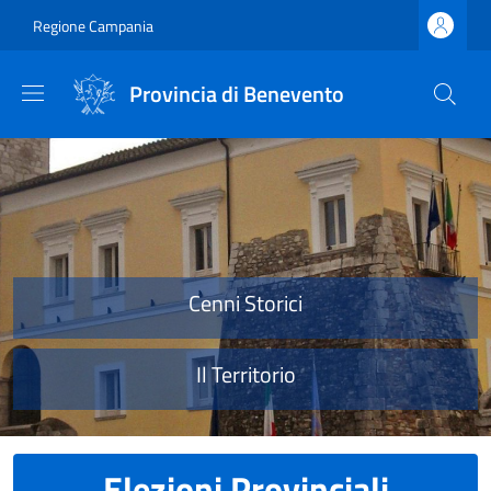
Salta al contenuto principale
Skip to footer content
Regione Campania
Provincia di Benevento
Provincia di Benevento
Cenni Storici
Il Territorio
Elezioni Provinciali