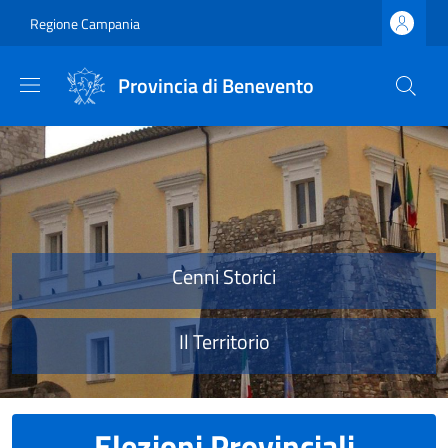
Salta al contenuto principale
Skip to footer content
Regione Campania
Provincia di Benevento
Provincia di Benevento
Cenni Storici
Il Territorio
Elezioni Provinciali