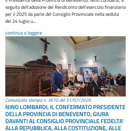
Il Presidente della Provincia di Benevento, Nino Lombardi, a
seguito dell’adozione del Rendiconto dell’esercizio finanziario
per il 2025 da parte del Consiglio Provinciale nella seduta
del 24 luglio u...
continua a leggere
Comunicato stampa n. 3610 del 31/07/2026
NINO LOMBARDI, IL CONFERMATO PRESIDENTE
DELLA PROVINCIA DI BENEVENTO, GIURA
DAVANTI AL CONSIGLIO PROVINCIALE FEDELTA'
ALLA REPUBBLICA, ALLA COSTITUZIONE, ALLE