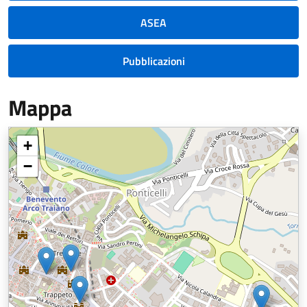
ASEA
Pubblicazioni
Mappa
+
−