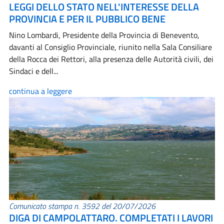
LEGGI DELLO STATO NELL'INTERESSE DELLA
PROVINCIA E PER IL PUBBLICO BENE
Nino Lombardi, Presidente della Provincia di Benevento,
davanti al Consiglio Provinciale, riunito nella Sala Consiliare
della Rocca dei Rettori, alla presenza delle Autorità civili, dei
Sindaci e dell...
continua a leggere
Comunicato stampa n. 3592 del 20/07/2026
DIGA DI CAMPOLATTARO. COMPLETATI I LAVORI