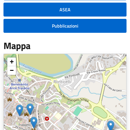
ASEA
Pubblicazioni
Mappa
+
−