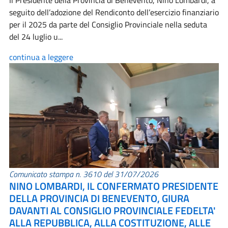
Il Presidente della Provincia di Benevento, Nino Lombardi, a
seguito dell’adozione del Rendiconto dell’esercizio finanziario
per il 2025 da parte del Consiglio Provinciale nella seduta
del 24 luglio u...
continua a leggere
Comunicato stampa n. 3610 del 31/07/2026
NINO LOMBARDI, IL CONFERMATO PRESIDENTE
DELLA PROVINCIA DI BENEVENTO, GIURA
DAVANTI AL CONSIGLIO PROVINCIALE FEDELTA'
ALLA REPUBBLICA, ALLA COSTITUZIONE, ALLE