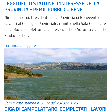
LEGGI DELLO STATO NELL'INTERESSE DELLA
PROVINCIA E PER IL PUBBLICO BENE
Nino Lombardi, Presidente della Provincia di Benevento,
davanti al Consiglio Provinciale, riunito nella Sala Consiliare
della Rocca dei Rettori, alla presenza delle Autorità civili, dei
Sindaci e dell...
continua a leggere
Comunicato stampa n. 3592 del 20/07/2026
DIGA DI CAMPOLATTARO. COMPLETATI I LAVORI