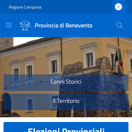
Salta al contenuto principale
Skip to footer content
Regione Campania
Provincia di Benevento
Provincia di Benevento
Cenni Storici
Il Territorio
Elezioni Provinciali