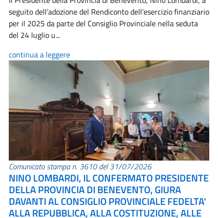
Il Presidente della Provincia di Benevento, Nino Lombardi, a
seguito dell’adozione del Rendiconto dell’esercizio finanziario
per il 2025 da parte del Consiglio Provinciale nella seduta
del 24 luglio u...
continua a leggere
Comunicato stampa n. 3610 del 31/07/2026
NINO LOMBARDI, IL CONFERMATO PRESIDENTE
DELLA PROVINCIA DI BENEVENTO, GIURA
DAVANTI AL CONSIGLIO PROVINCIALE FEDELTA'
ALLA REPUBBLICA, ALLA COSTITUZIONE, ALLE