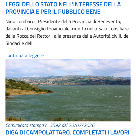
LEGGI DELLO STATO NELL'INTERESSE DELLA
PROVINCIA E PER IL PUBBLICO BENE
Nino Lombardi, Presidente della Provincia di Benevento,
davanti al Consiglio Provinciale, riunito nella Sala Consiliare
della Rocca dei Rettori, alla presenza delle Autorità civili, dei
Sindaci e dell...
continua a leggere
Comunicato stampa n. 3592 del 20/07/2026
DIGA DI CAMPOLATTARO. COMPLETATI I LAVORI