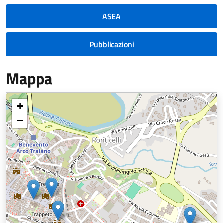
ASEA
Pubblicazioni
Mappa
+
−