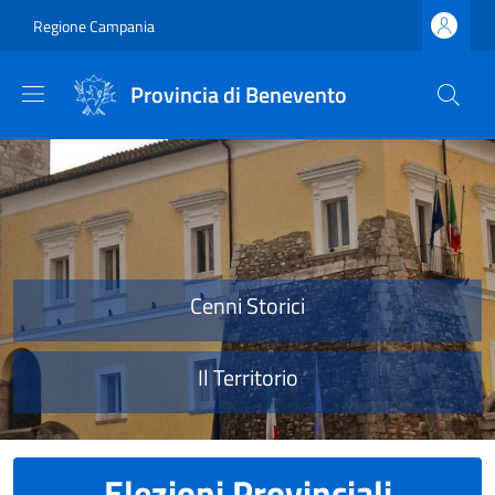
Salta al contenuto principale
Skip to footer content
Regione Campania
Provincia di Benevento
Provincia di Benevento
Cenni Storici
Il Territorio
Elezioni Provinciali