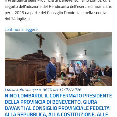
Il Presidente della Provincia di Benevento, Nino Lombardi, a
seguito dell’adozione del Rendiconto dell’esercizio finanziario
per il 2025 da parte del Consiglio Provinciale nella seduta
del 24 luglio u...
continua a leggere
Comunicato stampa n. 3610 del 31/07/2026
NINO LOMBARDI, IL CONFERMATO PRESIDENTE
DELLA PROVINCIA DI BENEVENTO, GIURA
DAVANTI AL CONSIGLIO PROVINCIALE FEDELTA'
ALLA REPUBBLICA, ALLA COSTITUZIONE, ALLE