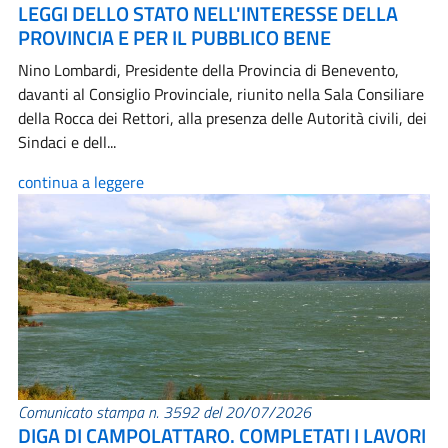
LEGGI DELLO STATO NELL'INTERESSE DELLA
PROVINCIA E PER IL PUBBLICO BENE
Nino Lombardi, Presidente della Provincia di Benevento,
davanti al Consiglio Provinciale, riunito nella Sala Consiliare
della Rocca dei Rettori, alla presenza delle Autorità civili, dei
Sindaci e dell...
continua a leggere
Comunicato stampa n. 3592 del 20/07/2026
DIGA DI CAMPOLATTARO. COMPLETATI I LAVORI