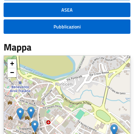
ASEA
Pubblicazioni
Mappa
+
−