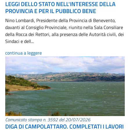
LEGGI DELLO STATO NELL'INTERESSE DELLA
PROVINCIA E PER IL PUBBLICO BENE
Nino Lombardi, Presidente della Provincia di Benevento,
davanti al Consiglio Provinciale, riunito nella Sala Consiliare
della Rocca dei Rettori, alla presenza delle Autorità civili, dei
Sindaci e dell...
continua a leggere
Comunicato stampa n. 3592 del 20/07/2026
DIGA DI CAMPOLATTARO. COMPLETATI I LAVORI