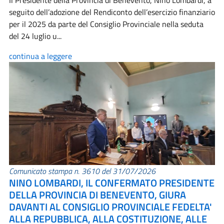
Il Presidente della Provincia di Benevento, Nino Lombardi, a
seguito dell’adozione del Rendiconto dell’esercizio finanziario
per il 2025 da parte del Consiglio Provinciale nella seduta
del 24 luglio u...
continua a leggere
Comunicato stampa n. 3610 del 31/07/2026
NINO LOMBARDI, IL CONFERMATO PRESIDENTE
DELLA PROVINCIA DI BENEVENTO, GIURA
DAVANTI AL CONSIGLIO PROVINCIALE FEDELTA'
ALLA REPUBBLICA, ALLA COSTITUZIONE, ALLE