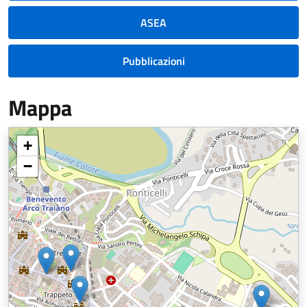
ASEA
Pubblicazioni
Mappa
+
−