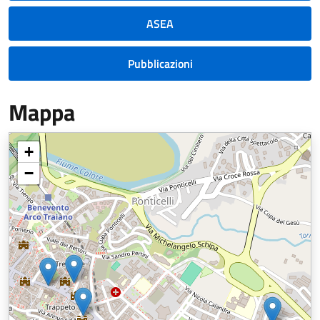
ASEA
Pubblicazioni
Mappa
+
−