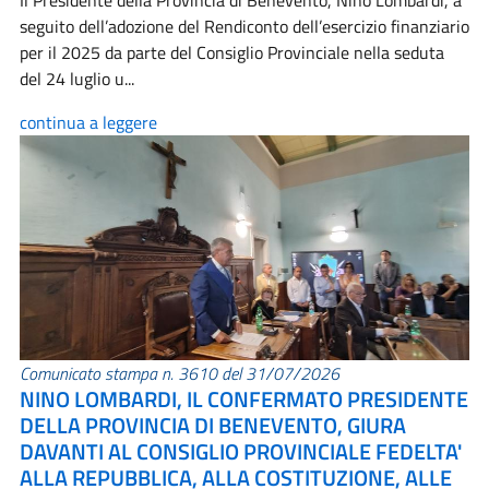
Il Presidente della Provincia di Benevento, Nino Lombardi, a
seguito dell’adozione del Rendiconto dell’esercizio finanziario
per il 2025 da parte del Consiglio Provinciale nella seduta
del 24 luglio u...
continua a leggere
Comunicato stampa n. 3610 del 31/07/2026
NINO LOMBARDI, IL CONFERMATO PRESIDENTE
DELLA PROVINCIA DI BENEVENTO, GIURA
DAVANTI AL CONSIGLIO PROVINCIALE FEDELTA'
ALLA REPUBBLICA, ALLA COSTITUZIONE, ALLE