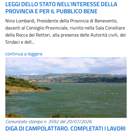
LEGGI DELLO STATO NELL'INTERESSE DELLA
PROVINCIA E PER IL PUBBLICO BENE
Nino Lombardi, Presidente della Provincia di Benevento,
davanti al Consiglio Provinciale, riunito nella Sala Consiliare
della Rocca dei Rettori, alla presenza delle Autorità civili, dei
Sindaci e dell...
continua a leggere
Comunicato stampa n. 3592 del 20/07/2026
DIGA DI CAMPOLATTARO. COMPLETATI I LAVORI