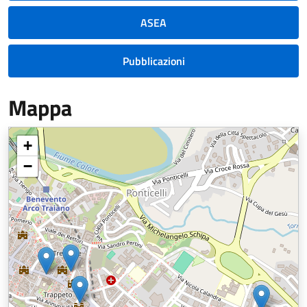
ASEA
Pubblicazioni
Mappa
+
−