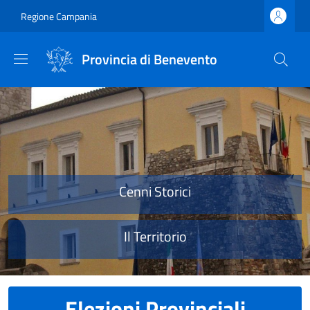
Salta al contenuto principale
Skip to footer content
Regione Campania
Provincia di Benevento
Provincia di Benevento
Cenni Storici
Il Territorio
Elezioni Provinciali