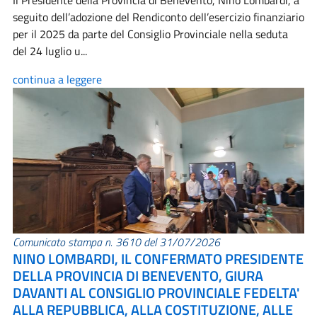
Il Presidente della Provincia di Benevento, Nino Lombardi, a
seguito dell’adozione del Rendiconto dell’esercizio finanziario
per il 2025 da parte del Consiglio Provinciale nella seduta
del 24 luglio u...
continua a leggere
Comunicato stampa n. 3610 del 31/07/2026
NINO LOMBARDI, IL CONFERMATO PRESIDENTE
DELLA PROVINCIA DI BENEVENTO, GIURA
DAVANTI AL CONSIGLIO PROVINCIALE FEDELTA'
ALLA REPUBBLICA, ALLA COSTITUZIONE, ALLE