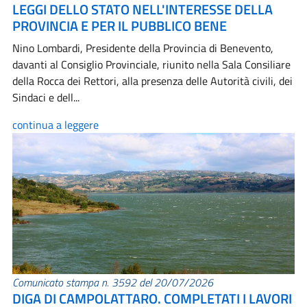
LEGGI DELLO STATO NELL'INTERESSE DELLA
PROVINCIA E PER IL PUBBLICO BENE
Nino Lombardi, Presidente della Provincia di Benevento,
davanti al Consiglio Provinciale, riunito nella Sala Consiliare
della Rocca dei Rettori, alla presenza delle Autorità civili, dei
Sindaci e dell...
continua a leggere
Comunicato stampa n. 3592 del 20/07/2026
DIGA DI CAMPOLATTARO. COMPLETATI I LAVORI