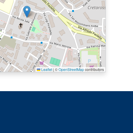
Leaflet
|
©
OpenStreetMap
contributors