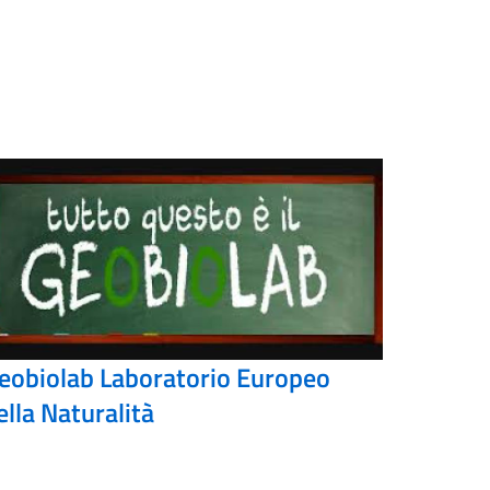
eobiolab Laboratorio Europeo
ella Naturalità