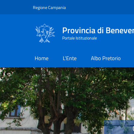
Salta al contenuto principale
Skip to footer content
Regione Campania
Provincia di Beneve
Portale Istituzionale
Home
L'Ente
Albo Pretorio
Provincia di Benevent