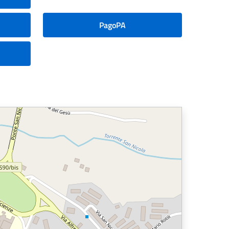
PagoPA