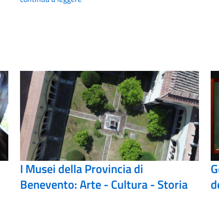
I Musei della Provincia di
G
Benevento: Arte - Cultura - Storia
d