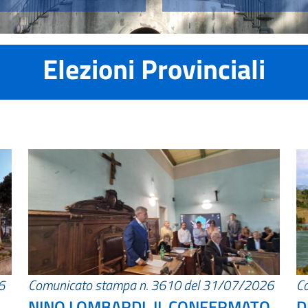
Elezioni Provinciali
6
Comunicato stampa n. 3610 del 31/07/2026
C
NINO LOMBARDI, IL CONFERMATO
D