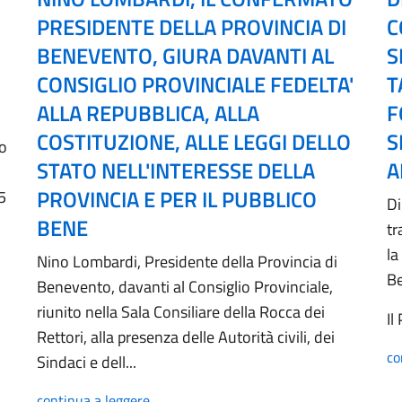
PRESIDENTE DELLA PROVINCIA DI
C
BENEVENTO, GIURA DAVANTI AL
S
CONSIGLIO PROVINCIALE FEDELTA'
T
ALLA REPUBBLICA, ALLA
F
COSTITUZIONE, ALLE LEGGI DELLO
S
no
STATO NELL'INTERESSE DELLA
A
PROVINCIA E PER IL PUBBLICO
5
Di
BENE
tr
la
Nino Lombardi, Presidente della Provincia di
B
Benevento, davanti al Consiglio Provinciale,
riunito nella Sala Consiliare della Rocca dei
Il
Rettori, alla presenza delle Autorità civili, dei
co
Sindaci e dell...
continua a leggere