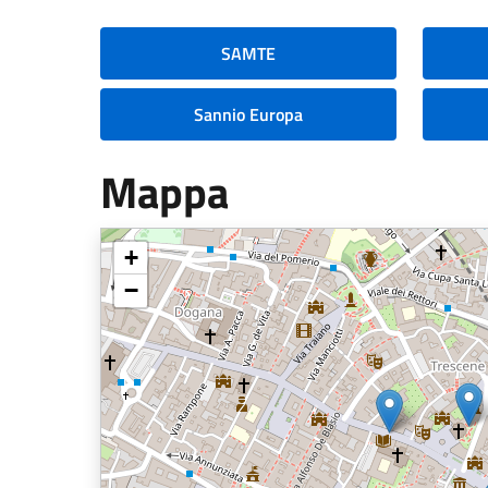
SAMTE
Sannio Europa
Mappa
+
−