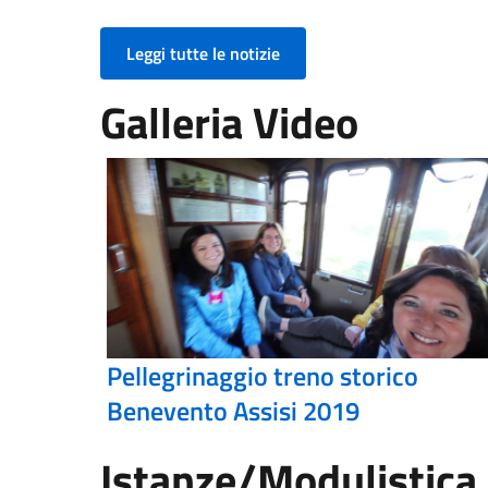
Leggi tutte le notizie
Galleria Video
Pellegrinaggio treno storico
Benevento Assisi 2019
Istanze/Modulistica