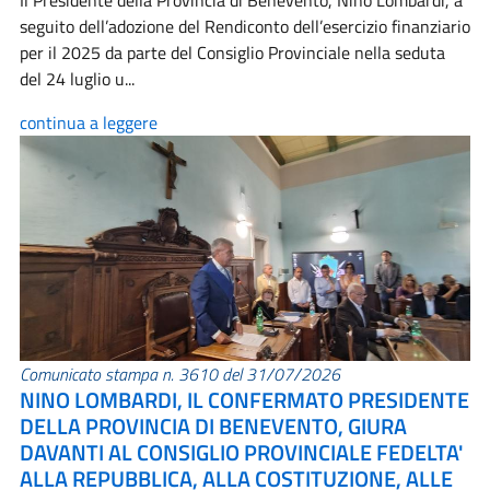
Il Presidente della Provincia di Benevento, Nino Lombardi, a
seguito dell’adozione del Rendiconto dell’esercizio finanziario
per il 2025 da parte del Consiglio Provinciale nella seduta
del 24 luglio u...
continua a leggere
Comunicato stampa n. 3610 del 31/07/2026
NINO LOMBARDI, IL CONFERMATO PRESIDENTE
DELLA PROVINCIA DI BENEVENTO, GIURA
DAVANTI AL CONSIGLIO PROVINCIALE FEDELTA'
ALLA REPUBBLICA, ALLA COSTITUZIONE, ALLE