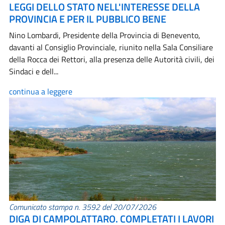
LEGGI DELLO STATO NELL'INTERESSE DELLA
PROVINCIA E PER IL PUBBLICO BENE
Nino Lombardi, Presidente della Provincia di Benevento,
davanti al Consiglio Provinciale, riunito nella Sala Consiliare
della Rocca dei Rettori, alla presenza delle Autorità civili, dei
Sindaci e dell...
continua a leggere
Comunicato stampa n. 3592 del 20/07/2026
DIGA DI CAMPOLATTARO. COMPLETATI I LAVORI