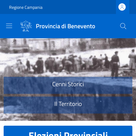
Salta al contenuto principale
Skip to footer content
Regione Campania
Provincia di Benevento
Provincia di Benevento
Cenni Storici
Il Territorio
Elezioni Provinciali