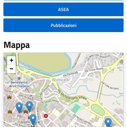
ASEA
Pubblicazioni
Mappa
+
−