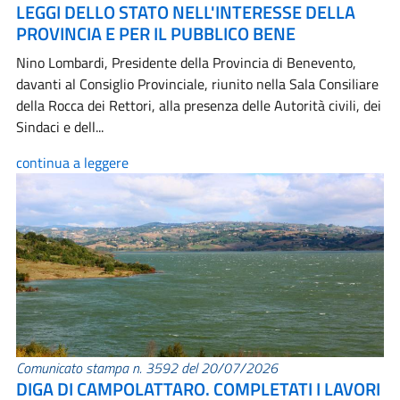
LEGGI DELLO STATO NELL'INTERESSE DELLA
PROVINCIA E PER IL PUBBLICO BENE
Nino Lombardi, Presidente della Provincia di Benevento,
davanti al Consiglio Provinciale, riunito nella Sala Consiliare
della Rocca dei Rettori, alla presenza delle Autorità civili, dei
Sindaci e dell...
continua a leggere
Comunicato stampa n. 3592 del 20/07/2026
DIGA DI CAMPOLATTARO. COMPLETATI I LAVORI