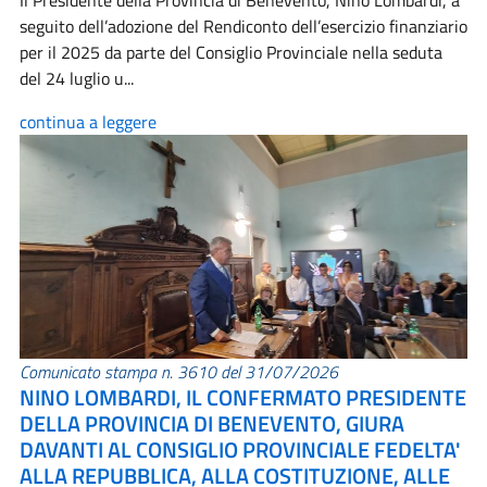
Il Presidente della Provincia di Benevento, Nino Lombardi, a
seguito dell’adozione del Rendiconto dell’esercizio finanziario
per il 2025 da parte del Consiglio Provinciale nella seduta
del 24 luglio u...
continua a leggere
Comunicato stampa n. 3610 del 31/07/2026
NINO LOMBARDI, IL CONFERMATO PRESIDENTE
DELLA PROVINCIA DI BENEVENTO, GIURA
DAVANTI AL CONSIGLIO PROVINCIALE FEDELTA'
ALLA REPUBBLICA, ALLA COSTITUZIONE, ALLE