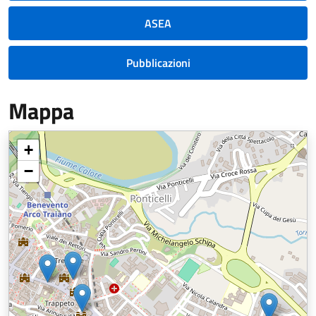
ASEA
Pubblicazioni
Mappa
+
−