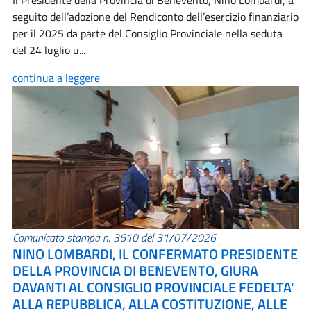
Il Presidente della Provincia di Benevento, Nino Lombardi, a
seguito dell’adozione del Rendiconto dell’esercizio finanziario
per il 2025 da parte del Consiglio Provinciale nella seduta
del 24 luglio u...
continua a leggere
Comunicato stampa n. 3610 del 31/07/2026
NINO LOMBARDI, IL CONFERMATO PRESIDENTE
DELLA PROVINCIA DI BENEVENTO, GIURA
DAVANTI AL CONSIGLIO PROVINCIALE FEDELTA'
ALLA REPUBBLICA, ALLA COSTITUZIONE, ALLE