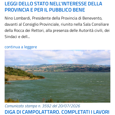
LEGGI DELLO STATO NELL'INTERESSE DELLA
PROVINCIA E PER IL PUBBLICO BENE
Nino Lombardi, Presidente della Provincia di Benevento,
davanti al Consiglio Provinciale, riunito nella Sala Consiliare
della Rocca dei Rettori, alla presenza delle Autorità civili, dei
Sindaci e dell...
continua a leggere
Comunicato stampa n. 3592 del 20/07/2026
DIGA DI CAMPOLATTARO. COMPLETATI I LAVORI