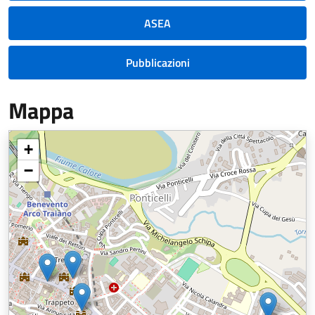
ASEA
Pubblicazioni
Mappa
+
−