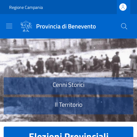
Salta al contenuto principale
Skip to footer content
Regione Campania
Provincia di Benevento
Provincia di Benevento
Cenni Storici
Il Territorio
Elezioni Provinciali