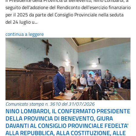
Il Presidente della Provincia di Benevento, Nino Lombardi, a
seguito dell’adozione del Rendiconto dell’esercizio finanziario
per il 2025 da parte del Consiglio Provinciale nella seduta
del 24 luglio u...
continua a leggere
Comunicato stampa n. 3610 del 31/07/2026
NINO LOMBARDI, IL CONFERMATO PRESIDENTE
DELLA PROVINCIA DI BENEVENTO, GIURA
DAVANTI AL CONSIGLIO PROVINCIALE FEDELTA'
ALLA REPUBBLICA, ALLA COSTITUZIONE, ALLE