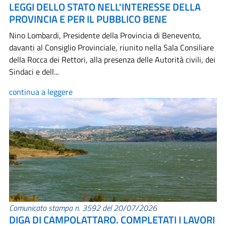
LEGGI DELLO STATO NELL'INTERESSE DELLA
PROVINCIA E PER IL PUBBLICO BENE
Nino Lombardi, Presidente della Provincia di Benevento,
davanti al Consiglio Provinciale, riunito nella Sala Consiliare
della Rocca dei Rettori, alla presenza delle Autorità civili, dei
Sindaci e dell...
continua a leggere
Comunicato stampa n. 3592 del 20/07/2026
DIGA DI CAMPOLATTARO. COMPLETATI I LAVORI