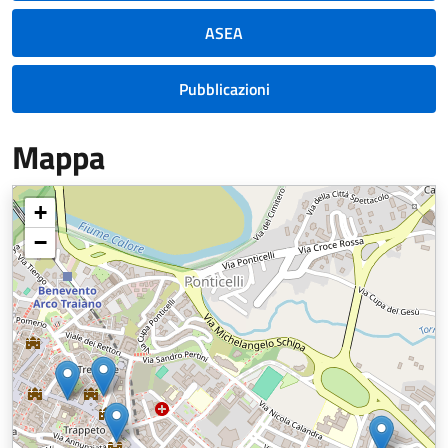
ASEA
Pubblicazioni
Mappa
+
−