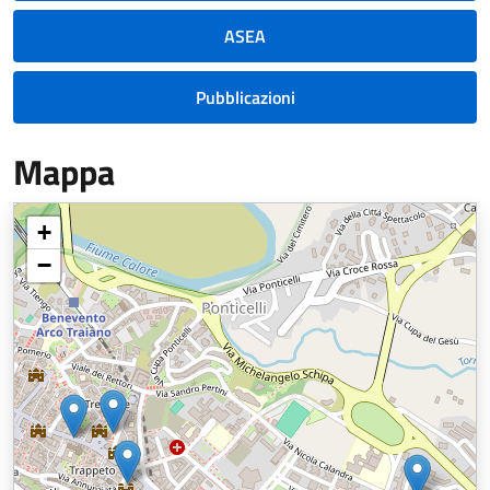
ASEA
Pubblicazioni
Mappa
+
−