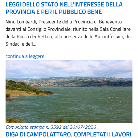
LEGGI DELLO STATO NELL'INTERESSE DELLA
PROVINCIA E PER IL PUBBLICO BENE
Nino Lombardi, Presidente della Provincia di Benevento,
davanti al Consiglio Provinciale, riunito nella Sala Consiliare
della Rocca dei Rettori, alla presenza delle Autorità civili, dei
Sindaci e dell...
continua a leggere
Comunicato stampa n. 3592 del 20/07/2026
DIGA DI CAMPOLATTARO. COMPLETATI I LAVORI