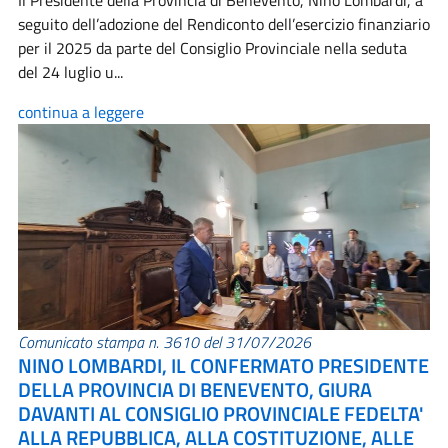
Il Presidente della Provincia di Benevento, Nino Lombardi, a
seguito dell’adozione del Rendiconto dell’esercizio finanziario
per il 2025 da parte del Consiglio Provinciale nella seduta
del 24 luglio u...
continua a leggere
Comunicato stampa n. 3610 del 31/07/2026
NINO LOMBARDI, IL CONFERMATO PRESIDENTE
DELLA PROVINCIA DI BENEVENTO, GIURA
DAVANTI AL CONSIGLIO PROVINCIALE FEDELTA'
ALLA REPUBBLICA, ALLA COSTITUZIONE, ALLE