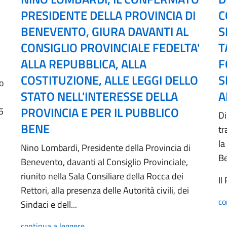
PRESIDENTE DELLA PROVINCIA DI
C
BENEVENTO, GIURA DAVANTI AL
S
CONSIGLIO PROVINCIALE FEDELTA'
T
ALLA REPUBBLICA, ALLA
F
COSTITUZIONE, ALLE LEGGI DELLO
S
no
STATO NELL'INTERESSE DELLA
A
PROVINCIA E PER IL PUBBLICO
5
Di
BENE
tr
la
Nino Lombardi, Presidente della Provincia di
B
Benevento, davanti al Consiglio Provinciale,
riunito nella Sala Consiliare della Rocca dei
Il
Rettori, alla presenza delle Autorità civili, dei
co
Sindaci e dell...
continua a leggere