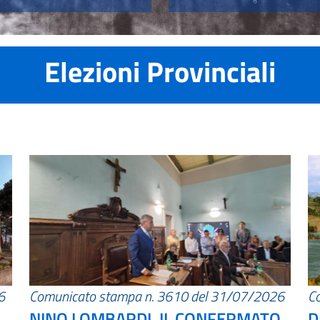
Elezioni Provinciali
6
Comunicato stampa n. 3610 del 31/07/2026
C
NINO LOMBARDI, IL CONFERMATO
D