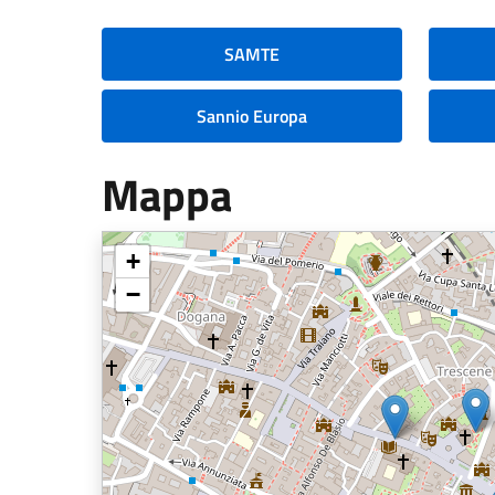
SAMTE
Sannio Europa
Mappa
+
−