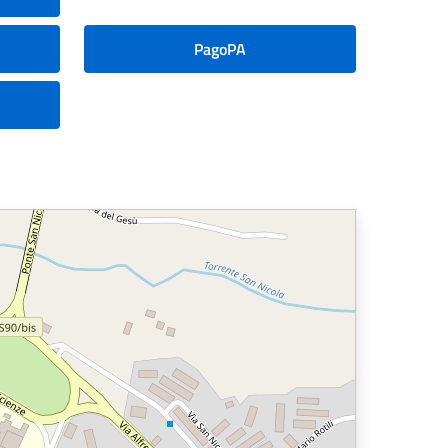
PagoPA