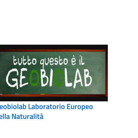
eobiolab Laboratorio Europeo
ella Naturalità