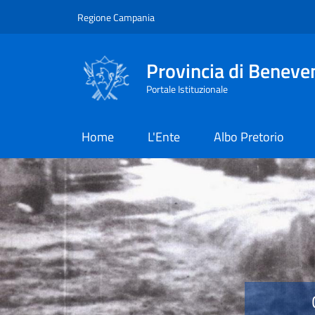
Salta al contenuto principale
Skip to footer content
Regione Campania
Provincia di Beneve
Portale Istituzionale
Home
L'Ente
Albo Pretorio
Provincia di Benevent