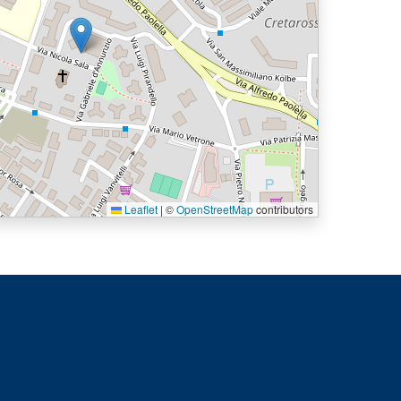
Leaflet
|
©
OpenStreetMap
contributors