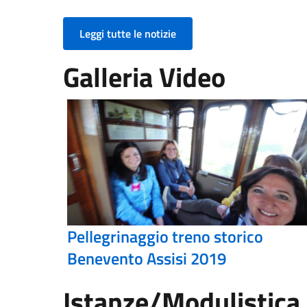
Leggi tutte le notizie
Galleria Video
Pellegrinaggio treno storico
Benevento Assisi 2019
Istanze/Modulistica