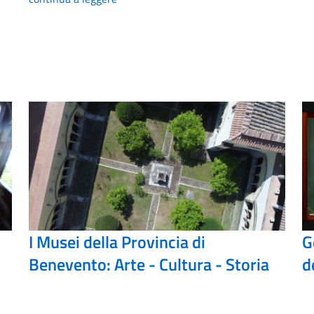
I Musei della Provincia di
G
Benevento: Arte - Cultura - Storia
d