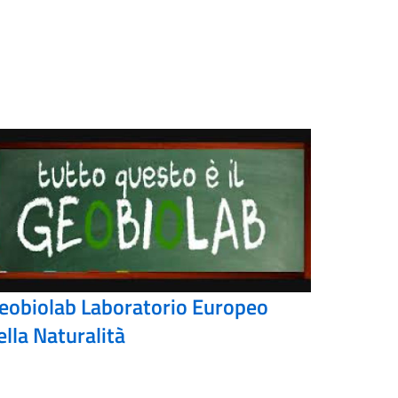
eobiolab Laboratorio Europeo
ella Naturalità