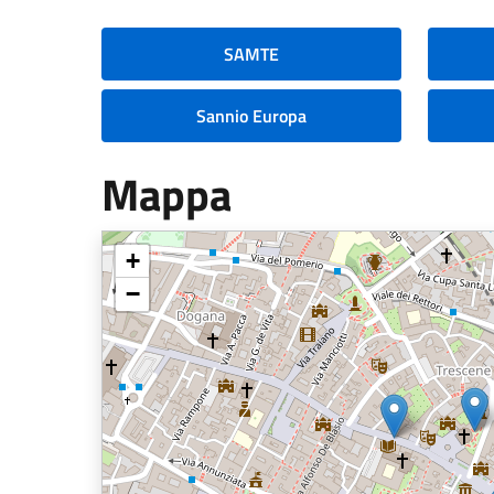
SAMTE
Sannio Europa
Mappa
+
−