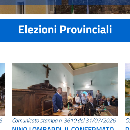
Elezioni Provinciali
6
Comunicato stampa n. 3610 del 31/07/2026
C
NINO LOMBARDI, IL CONFERMATO
D