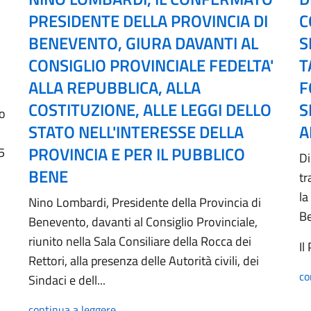
PRESIDENTE DELLA PROVINCIA DI
C
BENEVENTO, GIURA DAVANTI AL
S
CONSIGLIO PROVINCIALE FEDELTA'
T
ALLA REPUBBLICA, ALLA
F
COSTITUZIONE, ALLE LEGGI DELLO
S
no
STATO NELL'INTERESSE DELLA
A
PROVINCIA E PER IL PUBBLICO
5
Di
BENE
tr
la
Nino Lombardi, Presidente della Provincia di
B
Benevento, davanti al Consiglio Provinciale,
riunito nella Sala Consiliare della Rocca dei
Il
Rettori, alla presenza delle Autorità civili, dei
co
Sindaci e dell...
continua a leggere