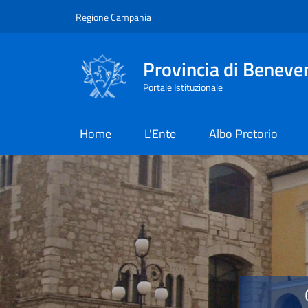
Salta al contenuto principale
Skip to footer content
Regione Campania
Provincia di Beneve
Portale Istituzionale
Home
L'Ente
Albo Pretorio
Provincia di Benevent