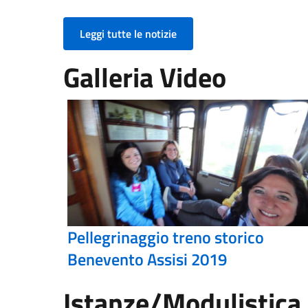
Leggi tutte le notizie
Galleria Video
Pellegrinaggio treno storico
Benevento Assisi 2019
Istanze/Modulistica