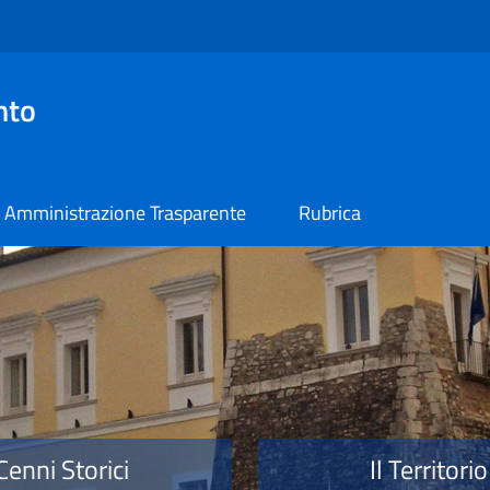
nto
Amministrazione Trasparente
Rubrica
o
Cenni Storici
Il Territorio