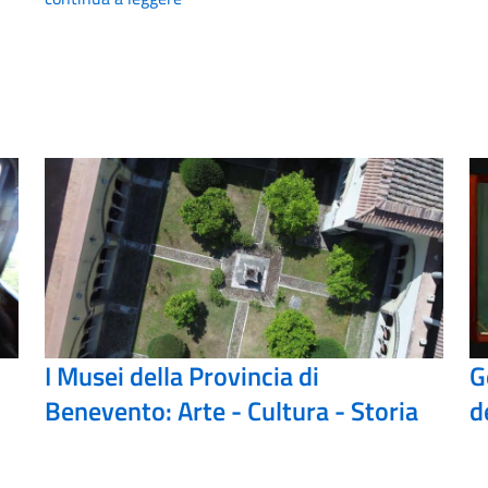
I Musei della Provincia di
G
Benevento: Arte - Cultura - Storia
d