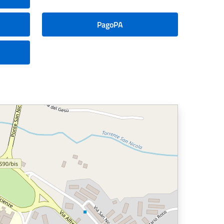
PagoPA