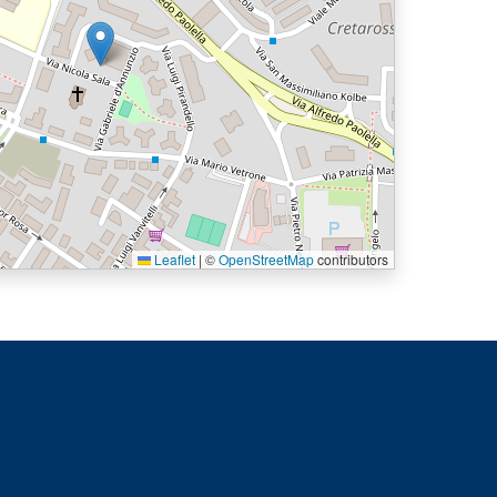
Leaflet
|
©
OpenStreetMap
contributors