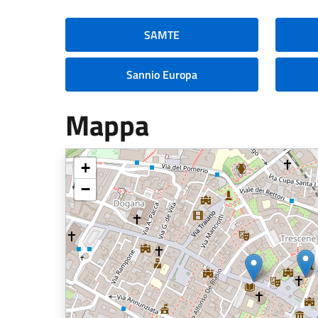
SAMTE
Sannio Europa
Mappa
+
−