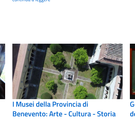
I Musei della Provincia di
G
Benevento: Arte - Cultura - Storia
d