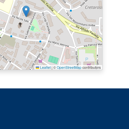
Leaflet
|
©
OpenStreetMap
contributors