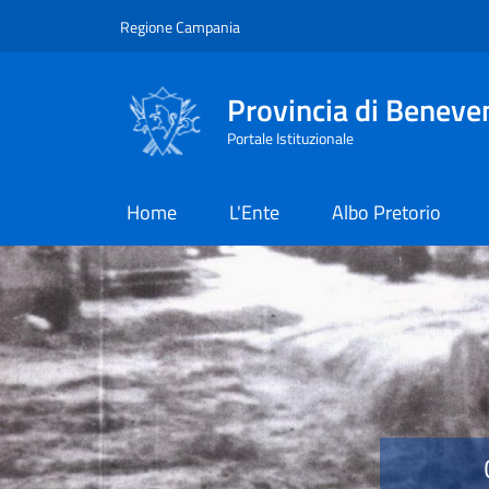
Salta al contenuto principale
Skip to footer content
Regione Campania
Provincia di Beneve
Portale Istituzionale
Home
L'Ente
Albo Pretorio
Provincia di Benevent