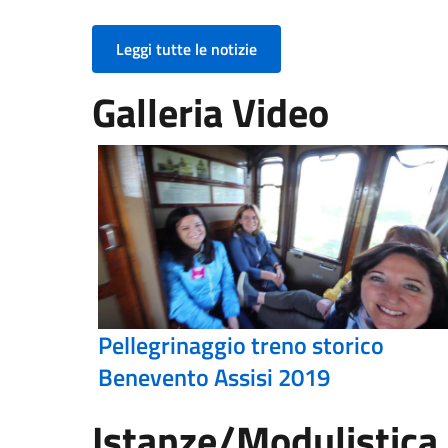
Leggi tutte le notizie
Galleria Video
Pellegrinaggio treno storico
Benevento Assisi 2019
Istanze/Modulistica