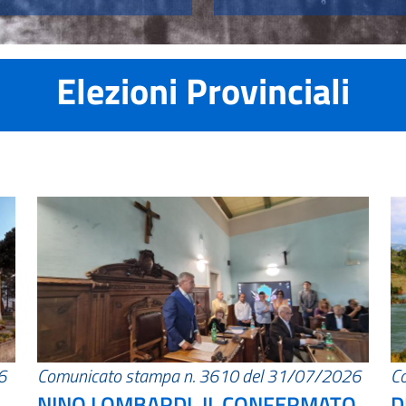
Elezioni Provinciali
6
Comunicato stampa n. 3610 del 31/07/2026
C
NINO LOMBARDI, IL CONFERMATO
D