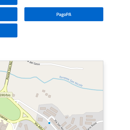
PagoPA