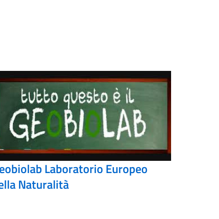
eobiolab Laboratorio Europeo
ella Naturalità