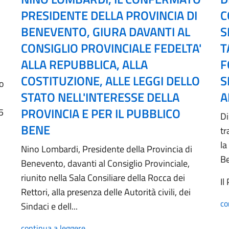
PRESIDENTE DELLA PROVINCIA DI
C
BENEVENTO, GIURA DAVANTI AL
S
CONSIGLIO PROVINCIALE FEDELTA'
T
ALLA REPUBBLICA, ALLA
F
COSTITUZIONE, ALLE LEGGI DELLO
S
no
STATO NELL'INTERESSE DELLA
A
PROVINCIA E PER IL PUBBLICO
5
Di
BENE
tr
la
Nino Lombardi, Presidente della Provincia di
B
Benevento, davanti al Consiglio Provinciale,
riunito nella Sala Consiliare della Rocca dei
Il
Rettori, alla presenza delle Autorità civili, dei
co
Sindaci e dell...
continua a leggere