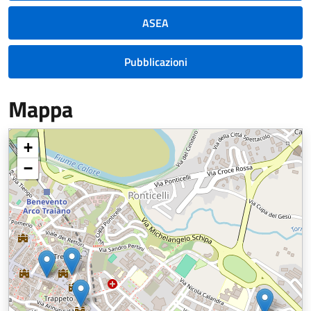
ASEA
Pubblicazioni
Mappa
+
−