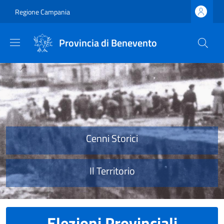
Salta al contenuto principale
Skip to footer content
Regione Campania
Provincia di Benevento
Provincia di Benevento
Cenni Storici
Il Territorio
Elezioni Provinciali