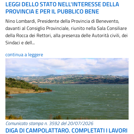
LEGGI DELLO STATO NELL'INTERESSE DELLA
PROVINCIA E PER IL PUBBLICO BENE
Nino Lombardi, Presidente della Provincia di Benevento,
davanti al Consiglio Provinciale, riunito nella Sala Consiliare
della Rocca dei Rettori, alla presenza delle Autorità civili, dei
Sindaci e dell...
continua a leggere
Comunicato stampa n. 3592 del 20/07/2026
DIGA DI CAMPOLATTARO. COMPLETATI I LAVORI