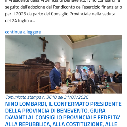
Il Presidente della Provincia di Benevento, Nino Lombardi, a
seguito dell’adozione del Rendiconto dell’esercizio finanziario
per il 2025 da parte del Consiglio Provinciale nella seduta
del 24 luglio u...
continua a leggere
Comunicato stampa n. 3610 del 31/07/2026
NINO LOMBARDI, IL CONFERMATO PRESIDENTE
DELLA PROVINCIA DI BENEVENTO, GIURA
DAVANTI AL CONSIGLIO PROVINCIALE FEDELTA'
ALLA REPUBBLICA, ALLA COSTITUZIONE, ALLE