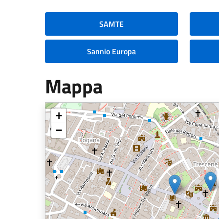
SAMTE
Sannio Europa
Mappa
+
−