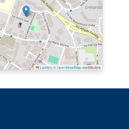
Leaflet
|
©
OpenStreetMap
contributors