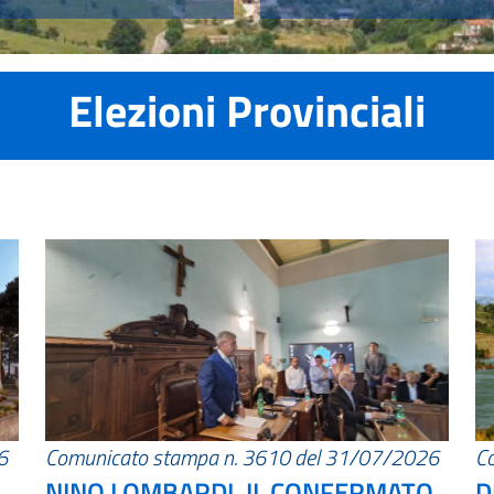
Elezioni Provinciali
6
Comunicato stampa n. 3610 del 31/07/2026
C
NINO LOMBARDI, IL CONFERMATO
D