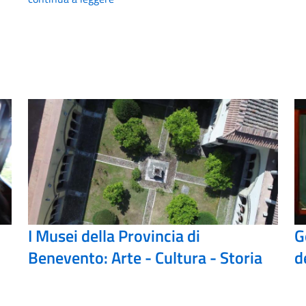
I Musei della Provincia di
G
Benevento: Arte - Cultura - Storia
d