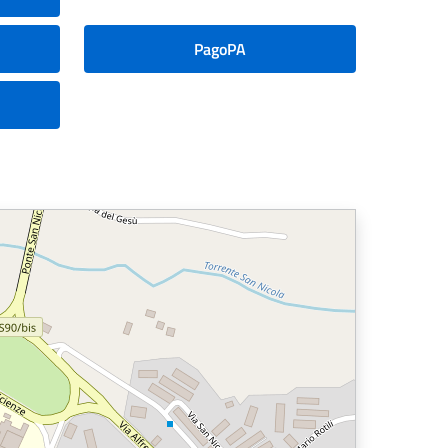
PagoPA