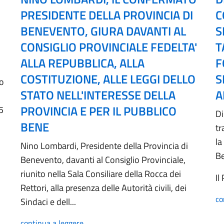
PRESIDENTE DELLA PROVINCIA DI
C
BENEVENTO, GIURA DAVANTI AL
S
CONSIGLIO PROVINCIALE FEDELTA'
T
ALLA REPUBBLICA, ALLA
F
COSTITUZIONE, ALLE LEGGI DELLO
S
no
STATO NELL'INTERESSE DELLA
A
PROVINCIA E PER IL PUBBLICO
5
Di
BENE
tr
la
Nino Lombardi, Presidente della Provincia di
B
Benevento, davanti al Consiglio Provinciale,
riunito nella Sala Consiliare della Rocca dei
Il
Rettori, alla presenza delle Autorità civili, dei
co
Sindaci e dell...
continua a leggere