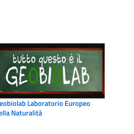
eobiolab Laboratorio Europeo
ella Naturalità