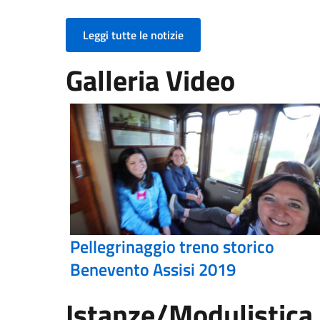
Leggi tutte le notizie
Galleria Video
Pellegrinaggio treno storico
Benevento Assisi 2019
Istanze/Modulistica