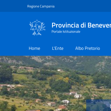
Salta al contenuto principale
Skip to footer content
Regione Campania
Provincia di Beneve
Portale Istituzionale
Home
L'Ente
Albo Pretorio
Provincia di Benevent