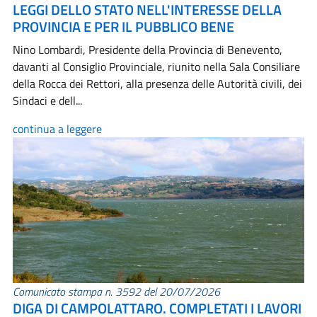
LEGGI DELLO STATO NELL'INTERESSE DELLA
PROVINCIA E PER IL PUBBLICO BENE
Nino Lombardi, Presidente della Provincia di Benevento,
davanti al Consiglio Provinciale, riunito nella Sala Consiliare
della Rocca dei Rettori, alla presenza delle Autorità civili, dei
Sindaci e dell...
continua a leggere
Comunicato stampa n. 3592 del 20/07/2026
DIGA DI CAMPOLATTARO. COMPLETATI I LAVORI