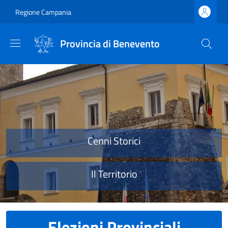
Salta al contenuto principale
Skip to footer content
Regione Campania
Provincia di Benevento
Provincia di Benevento
Cenni Storici
Il Territorio
Elezioni Provinciali