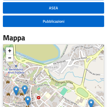
ASEA
Pubblicazioni
Mappa
+
−