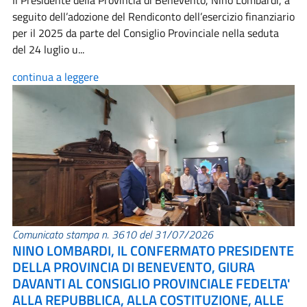
Il Presidente della Provincia di Benevento, Nino Lombardi, a
seguito dell’adozione del Rendiconto dell’esercizio finanziario
per il 2025 da parte del Consiglio Provinciale nella seduta
del 24 luglio u...
continua a leggere
Comunicato stampa n. 3610 del 31/07/2026
NINO LOMBARDI, IL CONFERMATO PRESIDENTE
DELLA PROVINCIA DI BENEVENTO, GIURA
DAVANTI AL CONSIGLIO PROVINCIALE FEDELTA'
ALLA REPUBBLICA, ALLA COSTITUZIONE, ALLE