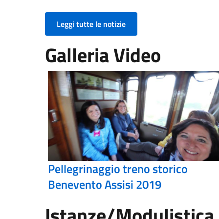
Leggi tutte le notizie
Galleria Video
Pellegrinaggio treno storico
Benevento Assisi 2019
Istanze/Modulistica