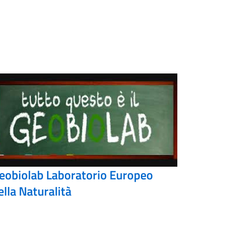
eobiolab Laboratorio Europeo
ella Naturalità