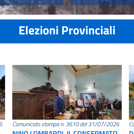
Elezioni Provinciali
6
Comunicato stampa n. 3610 del 31/07/2026
C
NINO LOMBARDI, IL CONFERMATO
D