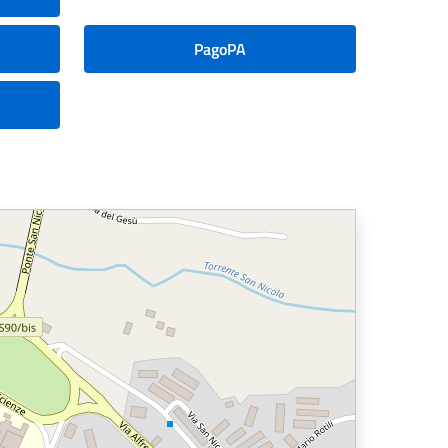
PagoPA