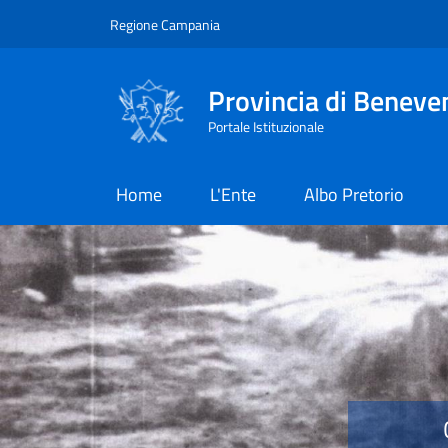
Salta al contenuto principale
Skip to footer content
Regione Campania
Provincia di Beneve
Portale Istituzionale
Home
L'Ente
Albo Pretorio
Provincia di Benevent