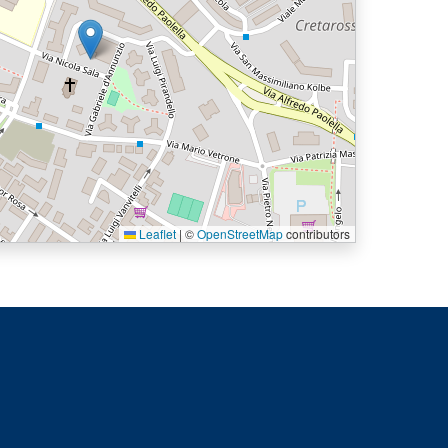
Leaflet
|
©
OpenStreetMap
contributors