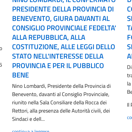
PRESIDENTE DELLA PROVINCIA DI
C
BENEVENTO, GIURA DAVANTI AL
S
CONSIGLIO PROVINCIALE FEDELTA'
T
ALLA REPUBBLICA, ALLA
F
COSTITUZIONE, ALLE LEGGI DELLO
S
no
STATO NELL'INTERESSE DELLA
A
PROVINCIA E PER IL PUBBLICO
5
Di
BENE
tr
la
Nino Lombardi, Presidente della Provincia di
B
Benevento, davanti al Consiglio Provinciale,
riunito nella Sala Consiliare della Rocca dei
Il
Rettori, alla presenza delle Autorità civili, dei
co
Sindaci e dell...
continua a leggere