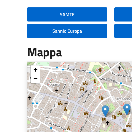
SAMTE
Sannio Europa
Mappa
+
−