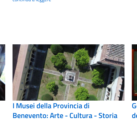
I Musei della Provincia di
G
Benevento: Arte - Cultura - Storia
d