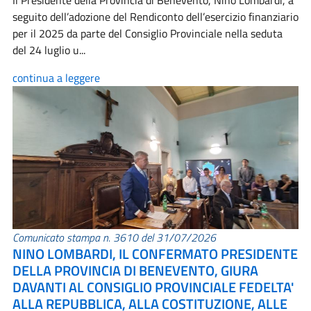
Il Presidente della Provincia di Benevento, Nino Lombardi, a
seguito dell’adozione del Rendiconto dell’esercizio finanziario
per il 2025 da parte del Consiglio Provinciale nella seduta
del 24 luglio u...
continua a leggere
Comunicato stampa n. 3610 del 31/07/2026
NINO LOMBARDI, IL CONFERMATO PRESIDENTE
DELLA PROVINCIA DI BENEVENTO, GIURA
DAVANTI AL CONSIGLIO PROVINCIALE FEDELTA'
ALLA REPUBBLICA, ALLA COSTITUZIONE, ALLE