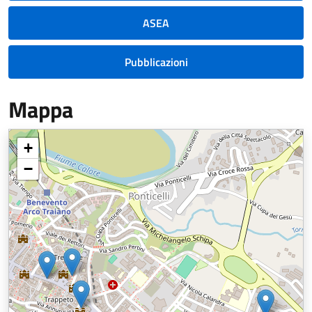
ASEA
Pubblicazioni
Mappa
+
−