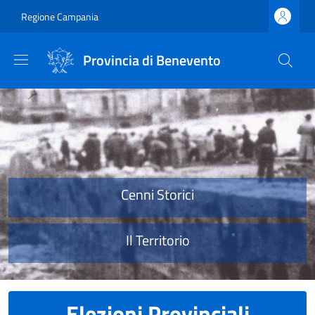
Salta al contenuto principale
Skip to footer content
Regione Campania
Provincia di Benevento
Provincia di Benevento
Cenni Storici
Il Territorio
Elezioni Provinciali