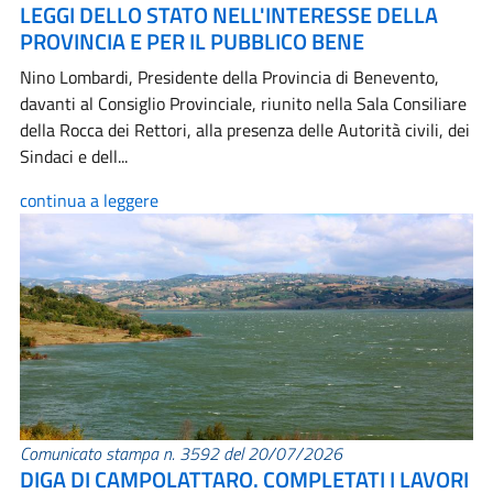
LEGGI DELLO STATO NELL'INTERESSE DELLA
PROVINCIA E PER IL PUBBLICO BENE
Nino Lombardi, Presidente della Provincia di Benevento,
davanti al Consiglio Provinciale, riunito nella Sala Consiliare
della Rocca dei Rettori, alla presenza delle Autorità civili, dei
Sindaci e dell...
continua a leggere
Comunicato stampa n. 3592 del 20/07/2026
DIGA DI CAMPOLATTARO. COMPLETATI I LAVORI