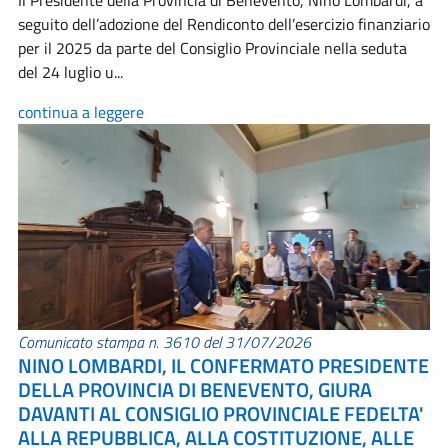
Il Presidente della Provincia di Benevento, Nino Lombardi, a
seguito dell’adozione del Rendiconto dell’esercizio finanziario
per il 2025 da parte del Consiglio Provinciale nella seduta
del 24 luglio u...
continua a leggere
Comunicato stampa n. 3610 del 31/07/2026
NINO LOMBARDI, IL CONFERMATO PRESIDENTE
DELLA PROVINCIA DI BENEVENTO, GIURA
DAVANTI AL CONSIGLIO PROVINCIALE FEDELTA'
ALLA REPUBBLICA, ALLA COSTITUZIONE, ALLE