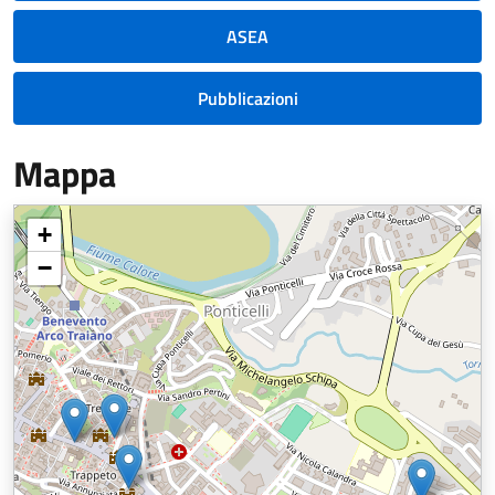
ASEA
Pubblicazioni
Mappa
+
−