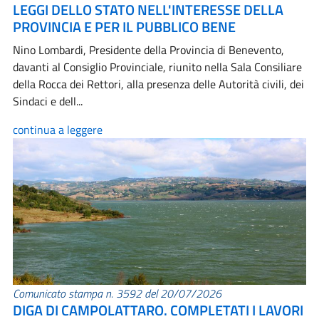
LEGGI DELLO STATO NELL'INTERESSE DELLA
PROVINCIA E PER IL PUBBLICO BENE
Nino Lombardi, Presidente della Provincia di Benevento,
davanti al Consiglio Provinciale, riunito nella Sala Consiliare
della Rocca dei Rettori, alla presenza delle Autorità civili, dei
Sindaci e dell...
continua a leggere
Comunicato stampa n. 3592 del 20/07/2026
DIGA DI CAMPOLATTARO. COMPLETATI I LAVORI