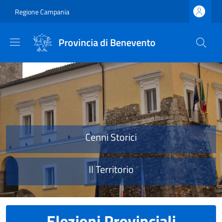
Salta al contenuto principale
Skip to footer content
Regione Campania
Provincia di Benevento
Provincia di Benevento
Cenni Storici
Il Territorio
Elezioni Provinciali