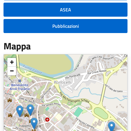
ASEA
Pubblicazioni
Mappa
+
−