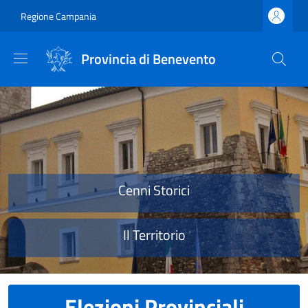
Salta al contenuto principale
Skip to footer content
Regione Campania
Provincia di Benevento
Provincia di Benevento
Cenni Storici
Il Territorio
Elezioni Provinciali