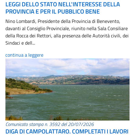
LEGGI DELLO STATO NELL'INTERESSE DELLA
PROVINCIA E PER IL PUBBLICO BENE
Nino Lombardi, Presidente della Provincia di Benevento,
davanti al Consiglio Provinciale, riunito nella Sala Consiliare
della Rocca dei Rettori, alla presenza delle Autorità civili, dei
Sindaci e dell...
continua a leggere
Comunicato stampa n. 3592 del 20/07/2026
DIGA DI CAMPOLATTARO. COMPLETATI I LAVORI