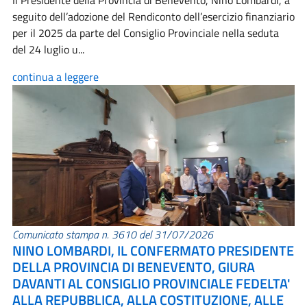
Il Presidente della Provincia di Benevento, Nino Lombardi, a
seguito dell’adozione del Rendiconto dell’esercizio finanziario
per il 2025 da parte del Consiglio Provinciale nella seduta
del 24 luglio u...
continua a leggere
Comunicato stampa n. 3610 del 31/07/2026
NINO LOMBARDI, IL CONFERMATO PRESIDENTE
DELLA PROVINCIA DI BENEVENTO, GIURA
DAVANTI AL CONSIGLIO PROVINCIALE FEDELTA'
ALLA REPUBBLICA, ALLA COSTITUZIONE, ALLE