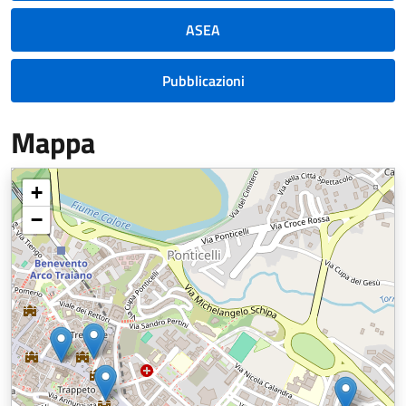
ASEA
Pubblicazioni
Mappa
+
−