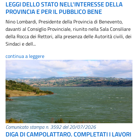
LEGGI DELLO STATO NELL'INTERESSE DELLA
PROVINCIA E PER IL PUBBLICO BENE
Nino Lombardi, Presidente della Provincia di Benevento,
davanti al Consiglio Provinciale, riunito nella Sala Consiliare
della Rocca dei Rettori, alla presenza delle Autorità civili, dei
Sindaci e dell...
continua a leggere
Comunicato stampa n. 3592 del 20/07/2026
DIGA DI CAMPOLATTARO. COMPLETATI I LAVORI