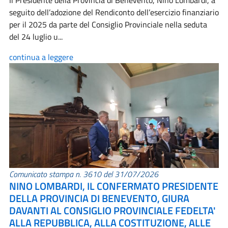
Il Presidente della Provincia di Benevento, Nino Lombardi, a
seguito dell’adozione del Rendiconto dell’esercizio finanziario
per il 2025 da parte del Consiglio Provinciale nella seduta
del 24 luglio u...
continua a leggere
Comunicato stampa n. 3610 del 31/07/2026
NINO LOMBARDI, IL CONFERMATO PRESIDENTE
DELLA PROVINCIA DI BENEVENTO, GIURA
DAVANTI AL CONSIGLIO PROVINCIALE FEDELTA'
ALLA REPUBBLICA, ALLA COSTITUZIONE, ALLE