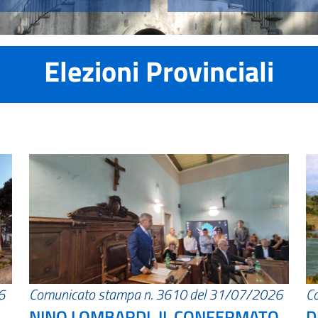
Elezioni Provinciali
6
Comunicato stampa n. 3610 del 31/07/2026
C
NINO LOMBARDI, IL CONFERMATO
D