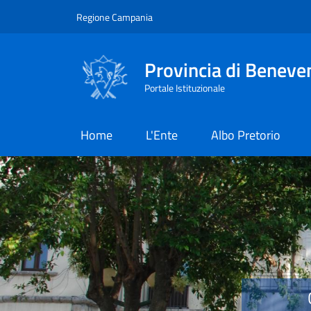
Salta al contenuto principale
Skip to footer content
Regione Campania
Provincia di Beneve
Portale Istituzionale
Home
L'Ente
Albo Pretorio
Provincia di Benevent