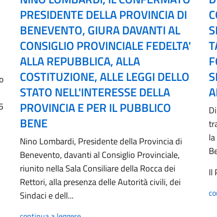
PRESIDENTE DELLA PROVINCIA DI
C
BENEVENTO, GIURA DAVANTI AL
S
CONSIGLIO PROVINCIALE FEDELTA'
T
ALLA REPUBBLICA, ALLA
F
COSTITUZIONE, ALLE LEGGI DELLO
S
no
STATO NELL'INTERESSE DELLA
A
PROVINCIA E PER IL PUBBLICO
5
Di
BENE
tr
la
Nino Lombardi, Presidente della Provincia di
B
Benevento, davanti al Consiglio Provinciale,
riunito nella Sala Consiliare della Rocca dei
Il
Rettori, alla presenza delle Autorità civili, dei
co
Sindaci e dell...
continua a leggere