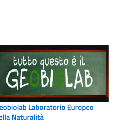
eobiolab Laboratorio Europeo
ella Naturalità