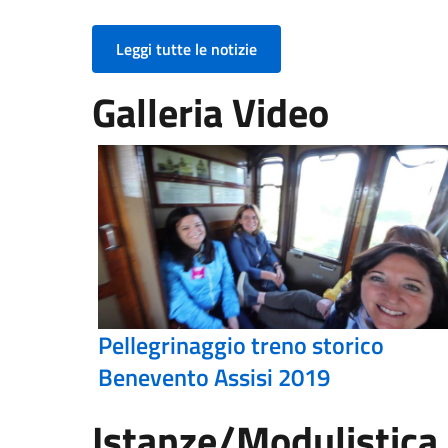
Leggi tutte le notizie
Galleria Video
Pellegrinaggio treno storico
Benevento Assisi 2019
Istanze/Modulistica