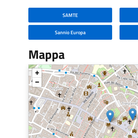
SAMTE
Sannio Europa
Mappa
+
−