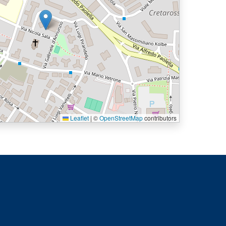
Leaflet
|
©
OpenStreetMap
contributors