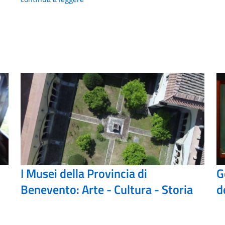
I Musei della Provincia di
G
Benevento: Arte - Cultura - Storia
d