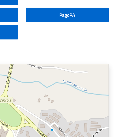
PagoPA