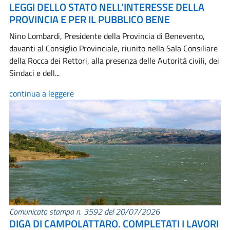
LEGGI DELLO STATO NELL'INTERESSE DELLA
PROVINCIA E PER IL PUBBLICO BENE
Nino Lombardi, Presidente della Provincia di Benevento,
davanti al Consiglio Provinciale, riunito nella Sala Consiliare
della Rocca dei Rettori, alla presenza delle Autorità civili, dei
Sindaci e dell...
continua a leggere
Comunicato stampa n. 3592 del 20/07/2026
DIGA DI CAMPOLATTARO. COMPLETATI I LAVORI