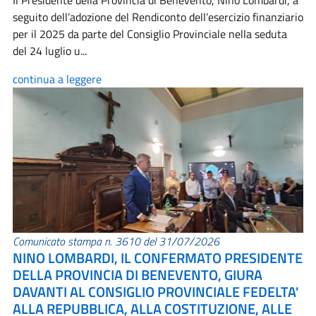
Il Presidente della Provincia di Benevento, Nino Lombardi, a
seguito dell’adozione del Rendiconto dell’esercizio finanziario
per il 2025 da parte del Consiglio Provinciale nella seduta
del 24 luglio u...
continua a leggere
Comunicato stampa n. 3610 del 31/07/2026
NINO LOMBARDI, IL CONFERMATO PRESIDENTE
DELLA PROVINCIA DI BENEVENTO, GIURA
DAVANTI AL CONSIGLIO PROVINCIALE FEDELTA'
ALLA REPUBBLICA, ALLA COSTITUZIONE, ALLE