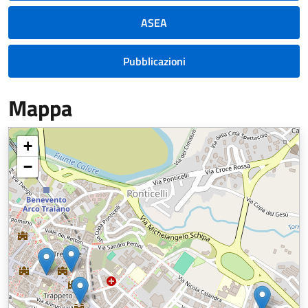
ASEA
Pubblicazioni
Mappa
+
−