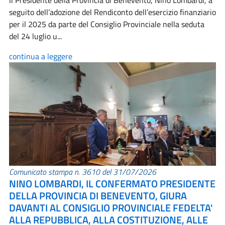
Il Presidente della Provincia di Benevento, Nino Lombardi, a
seguito dell’adozione del Rendiconto dell’esercizio finanziario
per il 2025 da parte del Consiglio Provinciale nella seduta
del 24 luglio u...
continua a leggere
Comunicato stampa n. 3610 del 31/07/2026
NINO LOMBARDI, IL CONFERMATO PRESIDENTE
DELLA PROVINCIA DI BENEVENTO, GIURA
DAVANTI AL CONSIGLIO PROVINCIALE FEDELTA'
ALLA REPUBBLICA, ALLA COSTITUZIONE, ALLE