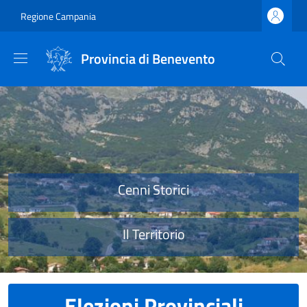
Salta al contenuto principale
Skip to footer content
Regione Campania
Provincia di Benevento
Provincia di Benevento
Cenni Storici
Il Territorio
Elezioni Provinciali