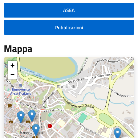
ASEA
Pubblicazioni
Mappa
+
−