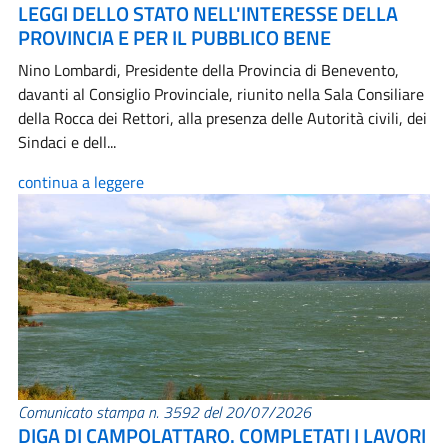
LEGGI DELLO STATO NELL'INTERESSE DELLA
PROVINCIA E PER IL PUBBLICO BENE
Nino Lombardi, Presidente della Provincia di Benevento,
davanti al Consiglio Provinciale, riunito nella Sala Consiliare
della Rocca dei Rettori, alla presenza delle Autorità civili, dei
Sindaci e dell...
continua a leggere
Comunicato stampa n. 3592 del 20/07/2026
DIGA DI CAMPOLATTARO. COMPLETATI I LAVORI