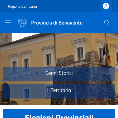
Salta al contenuto principale
Skip to footer content
Regione Campania
Provincia di Benevento
Provincia di Benevento
Cenni Storici
Il Territorio
Elezioni Provinciali