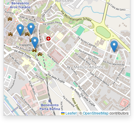
Leaflet
|
©
OpenStreetMap
contributors