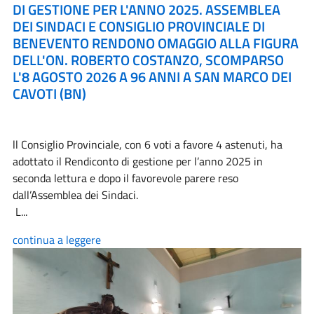
DI GESTIONE PER L'ANNO 2025. ASSEMBLEA
DEI SINDACI E CONSIGLIO PROVINCIALE DI
BENEVENTO RENDONO OMAGGIO ALLA FIGURA
DELL'ON. ROBERTO COSTANZO, SCOMPARSO
L'8 AGOSTO 2026 A 96 ANNI A SAN MARCO DEI
CAVOTI (BN)
ll Consiglio Provinciale, con 6 voti a favore 4 astenuti, ha
adottato il Rendiconto di gestione per l’anno 2025 in
seconda lettura e dopo il favorevole parere reso
dall’Assemblea dei Sindaci.
L...
continua a leggere