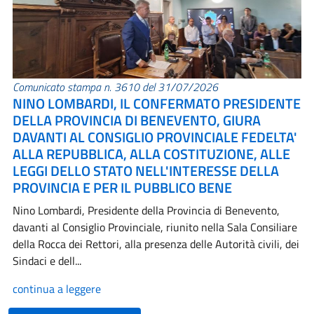
Comunicato stampa n. 3610 del 31/07/2026
NINO LOMBARDI, IL CONFERMATO PRESIDENTE
DELLA PROVINCIA DI BENEVENTO, GIURA
DAVANTI AL CONSIGLIO PROVINCIALE FEDELTA'
ALLA REPUBBLICA, ALLA COSTITUZIONE, ALLE
LEGGI DELLO STATO NELL'INTERESSE DELLA
PROVINCIA E PER IL PUBBLICO BENE
Nino Lombardi, Presidente della Provincia di Benevento,
davanti al Consiglio Provinciale, riunito nella Sala Consiliare
della Rocca dei Rettori, alla presenza delle Autorità civili, dei
Sindaci e dell...
continua a leggere