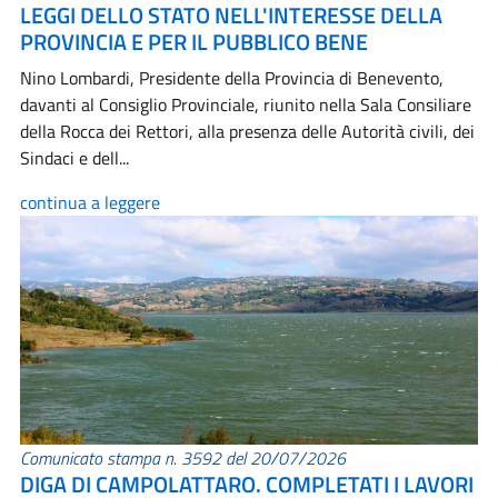
LEGGI DELLO STATO NELL'INTERESSE DELLA
PROVINCIA E PER IL PUBBLICO BENE
Nino Lombardi, Presidente della Provincia di Benevento,
davanti al Consiglio Provinciale, riunito nella Sala Consiliare
della Rocca dei Rettori, alla presenza delle Autorità civili, dei
Sindaci e dell...
continua a leggere
Comunicato stampa n. 3592 del 20/07/2026
DIGA DI CAMPOLATTARO. COMPLETATI I LAVORI