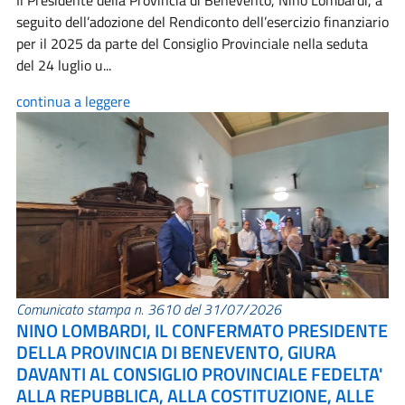
Il Presidente della Provincia di Benevento, Nino Lombardi, a
seguito dell’adozione del Rendiconto dell’esercizio finanziario
per il 2025 da parte del Consiglio Provinciale nella seduta
del 24 luglio u...
continua a leggere
Comunicato stampa n. 3610 del 31/07/2026
NINO LOMBARDI, IL CONFERMATO PRESIDENTE
DELLA PROVINCIA DI BENEVENTO, GIURA
DAVANTI AL CONSIGLIO PROVINCIALE FEDELTA'
ALLA REPUBBLICA, ALLA COSTITUZIONE, ALLE