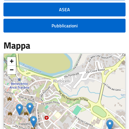
ASEA
Pubblicazioni
Mappa
+
−