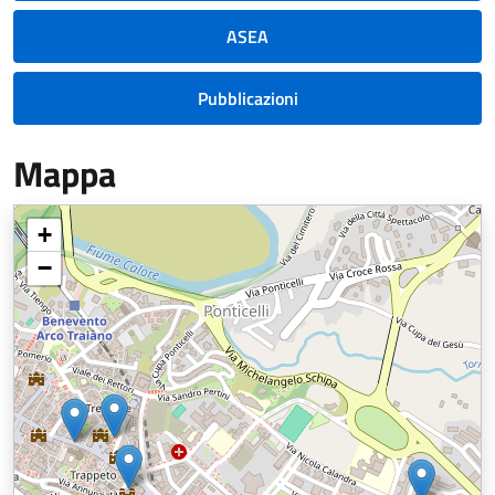
ASEA
Pubblicazioni
Mappa
+
−