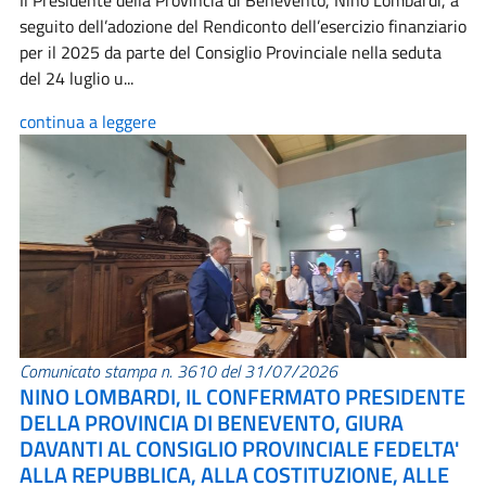
Il Presidente della Provincia di Benevento, Nino Lombardi, a
seguito dell’adozione del Rendiconto dell’esercizio finanziario
per il 2025 da parte del Consiglio Provinciale nella seduta
del 24 luglio u...
continua a leggere
Comunicato stampa n. 3610 del 31/07/2026
NINO LOMBARDI, IL CONFERMATO PRESIDENTE
DELLA PROVINCIA DI BENEVENTO, GIURA
DAVANTI AL CONSIGLIO PROVINCIALE FEDELTA'
ALLA REPUBBLICA, ALLA COSTITUZIONE, ALLE