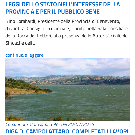
LEGGI DELLO STATO NELL'INTERESSE DELLA
PROVINCIA E PER IL PUBBLICO BENE
Nino Lombardi, Presidente della Provincia di Benevento,
davanti al Consiglio Provinciale, riunito nella Sala Consiliare
della Rocca dei Rettori, alla presenza delle Autorità civili, dei
Sindaci e dell...
continua a leggere
Comunicato stampa n. 3592 del 20/07/2026
DIGA DI CAMPOLATTARO. COMPLETATI I LAVORI