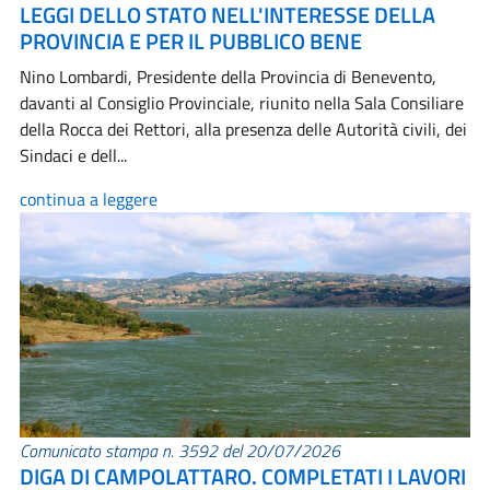
LEGGI DELLO STATO NELL'INTERESSE DELLA
PROVINCIA E PER IL PUBBLICO BENE
Nino Lombardi, Presidente della Provincia di Benevento,
davanti al Consiglio Provinciale, riunito nella Sala Consiliare
della Rocca dei Rettori, alla presenza delle Autorità civili, dei
Sindaci e dell...
continua a leggere
Comunicato stampa n. 3592 del 20/07/2026
DIGA DI CAMPOLATTARO. COMPLETATI I LAVORI