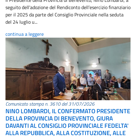
Il Presidente della Provincia di Benevento, Nino Lombardi, a
seguito dell’adozione del Rendiconto dell’esercizio finanziario
per il 2025 da parte del Consiglio Provinciale nella seduta
del 24 luglio u...
continua a leggere
Comunicato stampa n. 3610 del 31/07/2026
NINO LOMBARDI, IL CONFERMATO PRESIDENTE
DELLA PROVINCIA DI BENEVENTO, GIURA
DAVANTI AL CONSIGLIO PROVINCIALE FEDELTA'
ALLA REPUBBLICA, ALLA COSTITUZIONE, ALLE