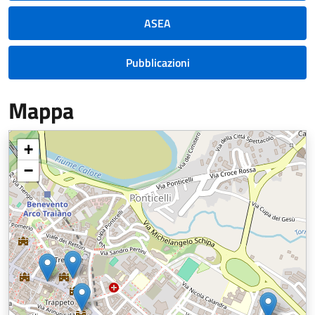
ASEA
Pubblicazioni
Mappa
+
−