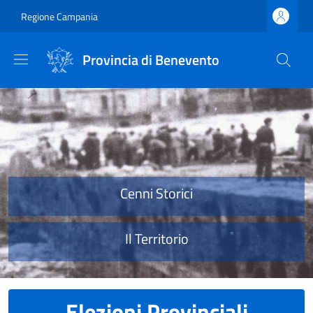
Salta al contenuto principale
Skip to footer content
Regione Campania
Provincia di Benevento
Provincia di Benevento
Cenni Storici
Il Territorio
Elezioni Provinciali