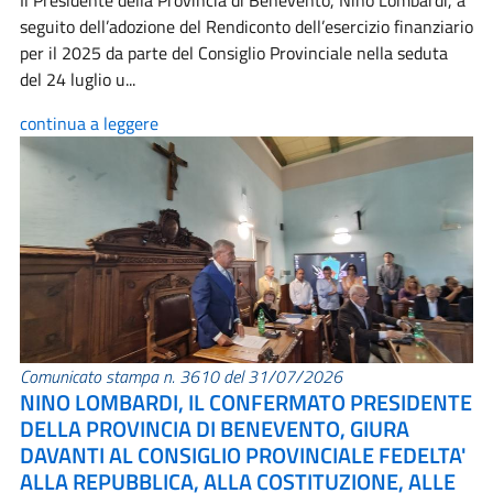
Il Presidente della Provincia di Benevento, Nino Lombardi, a
seguito dell’adozione del Rendiconto dell’esercizio finanziario
per il 2025 da parte del Consiglio Provinciale nella seduta
del 24 luglio u...
continua a leggere
Comunicato stampa n. 3610 del 31/07/2026
NINO LOMBARDI, IL CONFERMATO PRESIDENTE
DELLA PROVINCIA DI BENEVENTO, GIURA
DAVANTI AL CONSIGLIO PROVINCIALE FEDELTA'
ALLA REPUBBLICA, ALLA COSTITUZIONE, ALLE