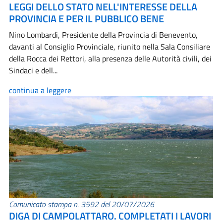
LEGGI DELLO STATO NELL'INTERESSE DELLA
PROVINCIA E PER IL PUBBLICO BENE
Nino Lombardi, Presidente della Provincia di Benevento,
davanti al Consiglio Provinciale, riunito nella Sala Consiliare
della Rocca dei Rettori, alla presenza delle Autorità civili, dei
Sindaci e dell...
continua a leggere
Comunicato stampa n. 3592 del 20/07/2026
DIGA DI CAMPOLATTARO. COMPLETATI I LAVORI