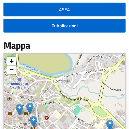
ASEA
Pubblicazioni
Mappa
+
−