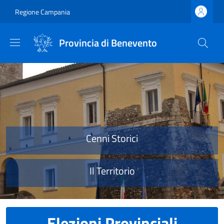
Salta al contenuto principale
Skip to footer content
Regione Campania
Provincia di Benevento
Provincia di Benevento
Cenni Storici
Il Territorio
Elezioni Provinciali