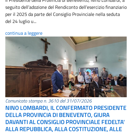
Il Presidente della Provincia di Benevento, Nino Lombardi, a
seguito dell’adozione del Rendiconto dell’esercizio finanziario
per il 2025 da parte del Consiglio Provinciale nella seduta
del 24 luglio u...
continua a leggere
Comunicato stampa n. 3610 del 31/07/2026
NINO LOMBARDI, IL CONFERMATO PRESIDENTE
DELLA PROVINCIA DI BENEVENTO, GIURA
DAVANTI AL CONSIGLIO PROVINCIALE FEDELTA'
ALLA REPUBBLICA, ALLA COSTITUZIONE, ALLE