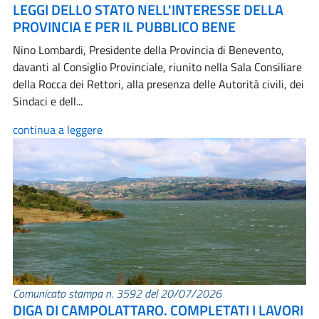
LEGGI DELLO STATO NELL'INTERESSE DELLA
PROVINCIA E PER IL PUBBLICO BENE
Nino Lombardi, Presidente della Provincia di Benevento,
davanti al Consiglio Provinciale, riunito nella Sala Consiliare
della Rocca dei Rettori, alla presenza delle Autorità civili, dei
Sindaci e dell...
continua a leggere
Comunicato stampa n. 3592 del 20/07/2026
DIGA DI CAMPOLATTARO. COMPLETATI I LAVORI