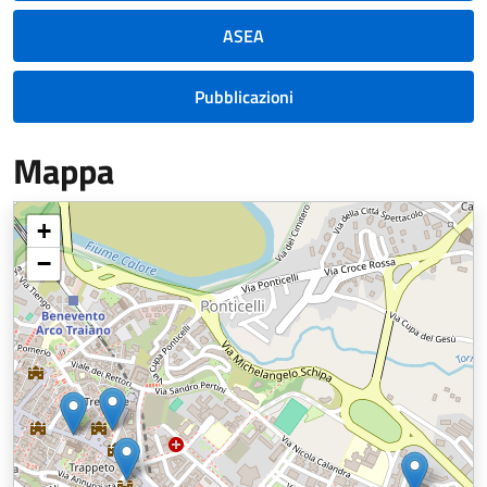
ASEA
Pubblicazioni
Mappa
+
−